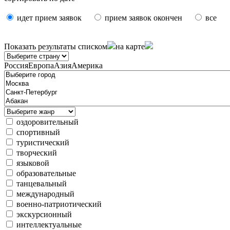
идет прием заявок
прием заявок окончен
все
Показать результаты
списком
на карте
Россия
Европа
Азия
Америка
оздоровительный
спортивный
туристический
творческий
языковой
образовательные
танцевальный
международный
военно-патриотический
экскурсионный
интеллектуальные