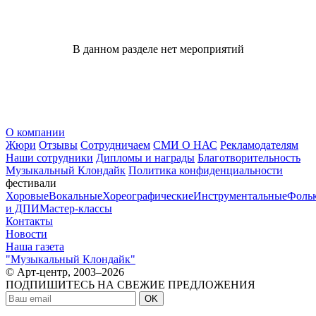
В данном разделе нет мероприятий
О компании
Жюри
Отзывы
Сотрудничаем
СМИ О НАС
Рекламодателям
Наши сотрудники
Дипломы и награды
Благотворительность
Музыкальный Клондайк
Политика конфиденциальности
фестивали
Хоровые
Вокальные
Хореографические
Инструментальные
Фоль
и ДПИ
Мастер-классы
Контакты
Новости
Наша газета
"Музыкальный Клондайк"
© Арт-центр, 2003–2026
ПОДПИШИТЕСЬ НА СВЕЖИЕ ПРЕДЛОЖЕНИЯ
OK
МЫ В СОЦСЕТЯХ: