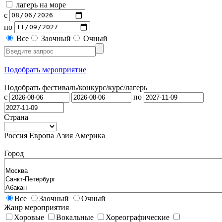
лагерь на море
с
по
Все
Заочный
Очный
Подобрать мероприятие
Подобрать фестиваль/конкурс/
курс/лагерь
с
по
Страна
Россия
Европа
Азия
Америка
Город
Все
Заочный
Очный
Жанр мероприятия
Хоровые
Вокальные
Хореографические