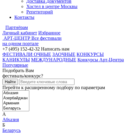
Доставка Документов
Хостел в центре Москвы
Репетиторий
Контакты
Партнёрам
Личный кабинет
Избранное
АРТ-ЦЕНТР
Все фестивали
на одном портале
+7 (495) 152-42-32
Написать нам
ФЕСТИВАЛИ ОЧНЫЕ
ЗАОЧНЫЕ
КОНКУРСЫ
КАНИКУЛЫ
МЕЖДУНАРОДНЫЕ
Конкурсы Арт-Центра
Популярные
Подобрать Вам
фестиваль/конкурс?
Перейти к расширенному подбору по параметрам
А
Абхазия
Б
Беларусь