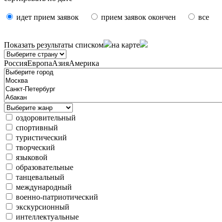
идет прием заявок
прием заявок окончен
все
Показать результаты
списком
на карте
Россия
Европа
Азия
Америка
оздоровительный
спортивный
туристический
творческий
языковой
образовательные
танцевальный
международный
военно-патриотический
экскурсионный
интеллектуальные