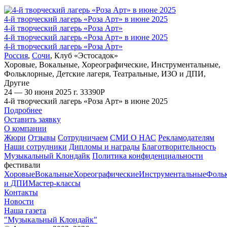
4-й творческий лагерь «Роза Арт» в июне 2025
4-й творческий лагерь «Роза Арт»
4-й творческий лагерь «Роза Арт» в июне 2025
4-й творческий лагерь «Роза Арт»
Россия
,
Сочи
,
Клуб «Эстосадок»
Хоровые
,
Вокальные
,
Хореографические
,
Инструментальные
,
Фольклорные
,
Детские лагеря
,
Театральные
,
ИЗО и ДПИ
,
Другие
24 — 30 июня 2025 г.
33390
Р
4-й творческий лагерь «Роза Арт» в июне 2025
Подробнее
Оставить заявку
О компании
Жюри
Отзывы
Сотрудничаем
СМИ О НАС
Рекламодателям
Наши сотрудники
Дипломы и награды
Благотворительность
Музыкальный Клондайк
Политика конфиденциальности
фестивали
Хоровые
Вокальные
Хореографические
Инструментальные
Фоль
и ДПИ
Мастер-классы
Контакты
Новости
Наша газета
"Музыкальный Клондайк"