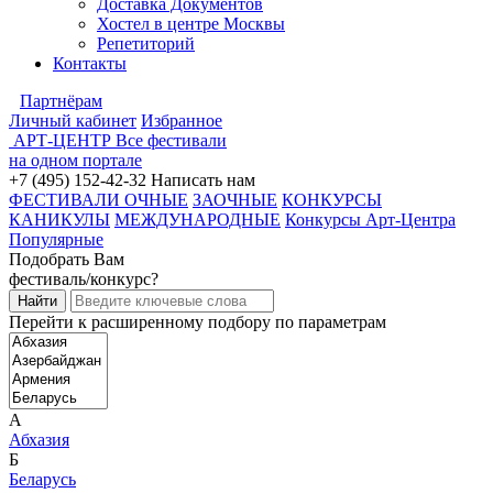
Доставка Документов
Хостел в центре Москвы
Репетиторий
Контакты
Партнёрам
Личный кабинет
Избранное
АРТ-ЦЕНТР
Все фестивали
на одном портале
+7 (495) 152-42-32
Написать нам
ФЕСТИВАЛИ ОЧНЫЕ
ЗАОЧНЫЕ
КОНКУРСЫ
КАНИКУЛЫ
МЕЖДУНАРОДНЫЕ
Конкурсы Арт-Центра
Популярные
Подобрать Вам
фестиваль/конкурс?
Перейти к расширенному подбору по параметрам
А
Абхазия
Б
Беларусь