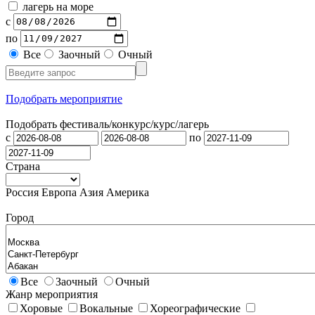
лагерь на море
с
по
Все
Заочный
Очный
Подобрать мероприятие
Подобрать фестиваль/конкурс/
курс/лагерь
с
по
Страна
Россия
Европа
Азия
Америка
Город
Все
Заочный
Очный
Жанр мероприятия
Хоровые
Вокальные
Хореографические