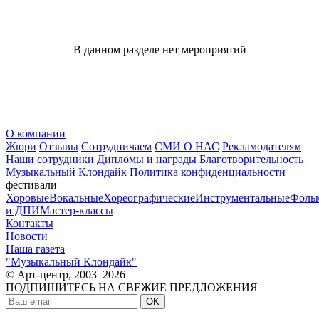
В данном разделе нет мероприятий
О компании
Жюри
Отзывы
Сотрудничаем
СМИ О НАС
Рекламодателям
Наши сотрудники
Дипломы и награды
Благотворительность
Музыкальный Клондайк
Политика конфиденциальности
фестивали
Хоровые
Вокальные
Хореографические
Инструментальные
Фоль
и ДПИ
Мастер-классы
Контакты
Новости
Наша газета
"Музыкальный Клондайк"
© Арт-центр, 2003–2026
ПОДПИШИТЕСЬ НА СВЕЖИЕ ПРЕДЛОЖЕНИЯ
OK
МЫ В СОЦСЕТЯХ: