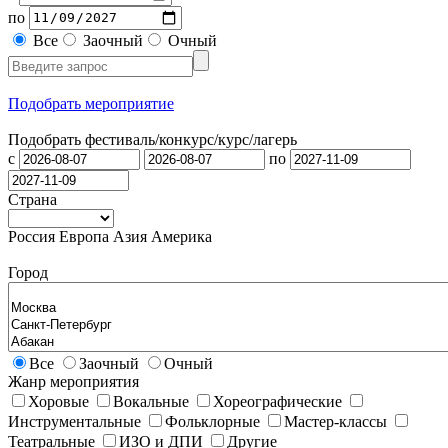
по
Все
Заочный
Очный
Подобрать мероприятие
Подобрать фестиваль/конкурс/
курс/лагерь
с
по
Страна
Россия
Европа
Азия
Америка
Город
Все
Заочный
Очный
Жанр мероприятия
Хоровые
Вокальные
Хореографические
Инструментальные
Фольклорные
Мастер-классы
Театральные
ИЗО и ДПИ
Другие