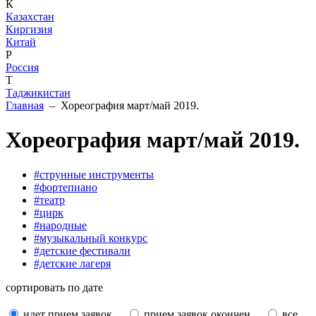
К
Казахстан
Киргизия
Китай
Р
Россия
Т
Таджикистан
Главная
– Хореография март/май 2019.
Хореография март/май 2019.
#струнные инструменты
#фортепиано
#театр
#цирк
#народные
#музыкальный конкурс
#детские фестивали
#детские лагеря
сортировать по дате
идет прием заявок
прием заявок окончен
все