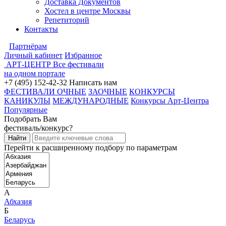
Доставка Документов
Хостел в центре Москвы
Репетиторий
Контакты
Партнёрам
Личный кабинет
Избранное
АРТ-ЦЕНТР
Все фестивали
на одном портале
+7 (495) 152-42-32
Написать нам
ФЕСТИВАЛИ ОЧНЫЕ
ЗАОЧНЫЕ
КОНКУРСЫ
КАНИКУЛЫ
МЕЖДУНАРОДНЫЕ
Конкурсы Арт-Центра
Популярные
Подобрать Вам
фестиваль/конкурс?
Перейти к расширенному подбору по параметрам
А
Абхазия
Б
Беларусь