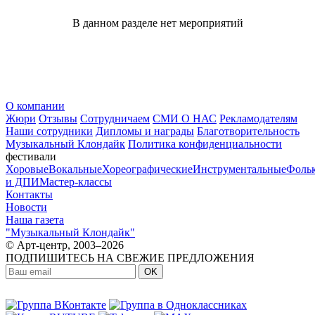
В данном разделе нет мероприятий
О компании
Жюри
Отзывы
Сотрудничаем
СМИ О НАС
Рекламодателям
Наши сотрудники
Дипломы и награды
Благотворительность
Музыкальный Клондайк
Политика конфиденциальности
фестивали
Хоровые
Вокальные
Хореографические
Инструментальные
Фоль
и ДПИ
Мастер-классы
Контакты
Новости
Наша газета
"Музыкальный Клондайк"
© Арт-центр, 2003–2026
ПОДПИШИТЕСЬ НА СВЕЖИЕ ПРЕДЛОЖЕНИЯ
OK
МЫ В СОЦСЕТЯХ: