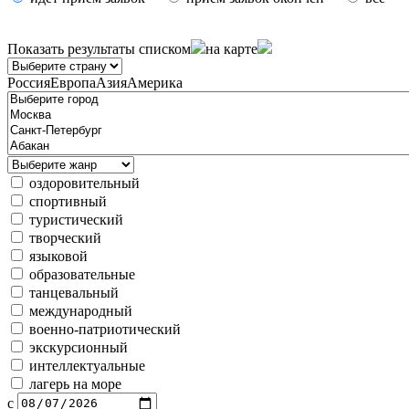
Показать результаты
списком
на карте
Россия
Европа
Азия
Америка
оздоровительный
спортивный
туристический
творческий
языковой
образовательные
танцевальный
международный
военно-патриотический
экскурсионный
интеллектуальные
лагерь на море
с