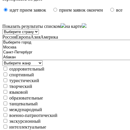
идет прием заявок
прием заявок окончен
все
Показать результаты
списком
на карте
Россия
Европа
Азия
Америка
оздоровительный
спортивный
туристический
творческий
языковой
образовательные
танцевальный
международный
военно-патриотический
экскурсионный
интеллектуальные