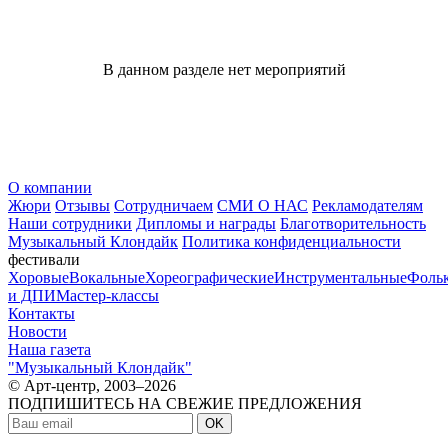
В данном разделе нет мероприятий
О компании
Жюри
Отзывы
Сотрудничаем
СМИ О НАС
Рекламодателям
Наши сотрудники
Дипломы и награды
Благотворительность
Музыкальный Клондайк
Политика конфиденциальности
фестивали
Хоровые
Вокальные
Хореографические
Инструментальные
Фоль
и ДПИ
Мастер-классы
Контакты
Новости
Наша газета
"Музыкальный Клондайк"
© Арт-центр, 2003–2026
ПОДПИШИТЕСЬ НА СВЕЖИЕ ПРЕДЛОЖЕНИЯ
OK
МЫ В СОЦСЕТЯХ: