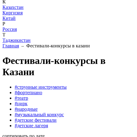
К
Казахстан
Киргизия
Китай
Р
Россия
Т
Таджикистан
Главная
– Фестивали-конкурсы в казани
Фестивали-конкурсы в
Казани
#струнные инструменты
#фортепиано
#театр
#цирк
#народные
#музыкальный конкурс
#детские фестивали
#детские лагеря
сортировать по дате