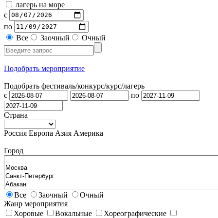
лагерь на море
с
по
Все
Заочный
Очный
Подобрать мероприятие
Подобрать фестиваль/конкурс/
курс/лагерь
с
по
Страна
Россия
Европа
Азия
Америка
Город
Все
Заочный
Очный
Жанр мероприятия
Хоровые
Вокальные
Хореографические