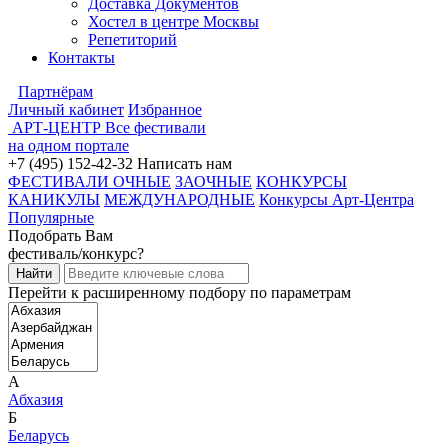
Доставка Документов
Хостел в центре Москвы
Репетиторий
Контакты
Партнёрам
Личный кабинет
Избранное
АРТ-ЦЕНТР
Все фестивали
на одном портале
+7 (495) 152-42-32
Написать нам
ФЕСТИВАЛИ ОЧНЫЕ
ЗАОЧНЫЕ
КОНКУРСЫ
КАНИКУЛЫ
МЕЖДУНАРОДНЫЕ
Конкурсы Арт-Центра
Популярные
Подобрать Вам
фестиваль/конкурс?
Перейти к расширенному подбору по параметрам
А
Абхазия
Б
Беларусь