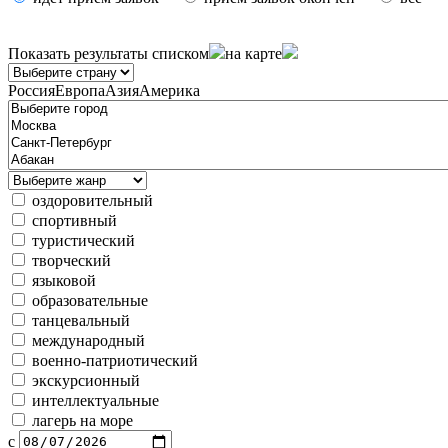
Показать результаты
списком
на карте
Россия
Европа
Азия
Америка
оздоровительный
спортивный
туристический
творческий
языковой
образовательные
танцевальный
международный
военно-патриотический
экскурсионный
интеллектуальные
лагерь на море
с