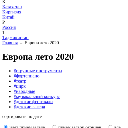
К
Казахстан
Киргизия
Китай
Р
Россия
Т
Таджикистан
Главная
– Европа лето 2020
Европа лето 2020
#струнные инструменты
#фортепиано
#театр
#цирк
#народные
#музыкальный конкурс
#детские фестивали
#детские лагеря
сортировать по дате
идет прием заявок
прием заявок окончен
все