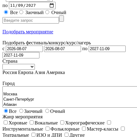
по
Все
Заочный
Очный
Подобрать мероприятие
Подобрать фестиваль/конкурс/
курс/лагерь
с
по
Страна
Россия
Европа
Азия
Америка
Город
Все
Заочный
Очный
Жанр мероприятия
Хоровые
Вокальные
Хореографические
Инструментальные
Фольклорные
Мастер-классы
Театральные
ИЗО и ДПИ
Другие