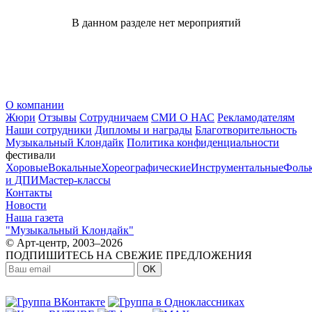
В данном разделе нет мероприятий
О компании
Жюри
Отзывы
Сотрудничаем
СМИ О НАС
Рекламодателям
Наши сотрудники
Дипломы и награды
Благотворительность
Музыкальный Клондайк
Политика конфиденциальности
фестивали
Хоровые
Вокальные
Хореографические
Инструментальные
Фоль
и ДПИ
Мастер-классы
Контакты
Новости
Наша газета
"Музыкальный Клондайк"
© Арт-центр, 2003–2026
ПОДПИШИТЕСЬ НА СВЕЖИЕ ПРЕДЛОЖЕНИЯ
OK
МЫ В СОЦСЕТЯХ: