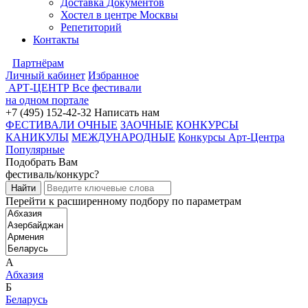
Доставка Документов
Хостел в центре Москвы
Репетиторий
Контакты
Партнёрам
Личный кабинет
Избранное
АРТ-ЦЕНТР
Все фестивали
на одном портале
+7 (495) 152-42-32
Написать нам
ФЕСТИВАЛИ ОЧНЫЕ
ЗАОЧНЫЕ
КОНКУРСЫ
КАНИКУЛЫ
МЕЖДУНАРОДНЫЕ
Конкурсы Арт-Центра
Популярные
Подобрать Вам
фестиваль/конкурс?
Перейти к расширенному подбору по параметрам
А
Абхазия
Б
Беларусь