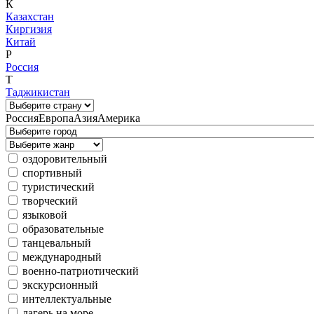
К
Казахстан
Киргизия
Китай
Р
Россия
Т
Таджикистан
Россия
Европа
Азия
Америка
оздоровительный
спортивный
туристический
творческий
языковой
образовательные
танцевальный
международный
военно-патриотический
экскурсионный
интеллектуальные
лагерь на море