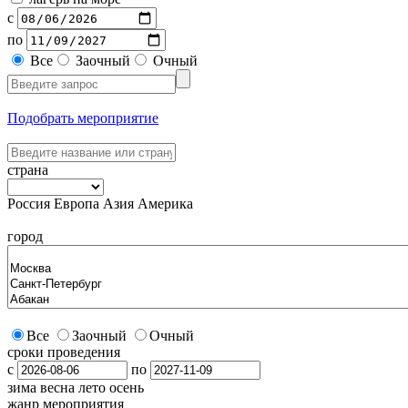
с
по
Все
Заочный
Очный
Подобрать мероприятие
страна
Россия
Европа
Азия
Америка
город
Все
Заочный
Очный
сроки проведения
с
по
зима
весна
лето
осень
жанр мероприятия