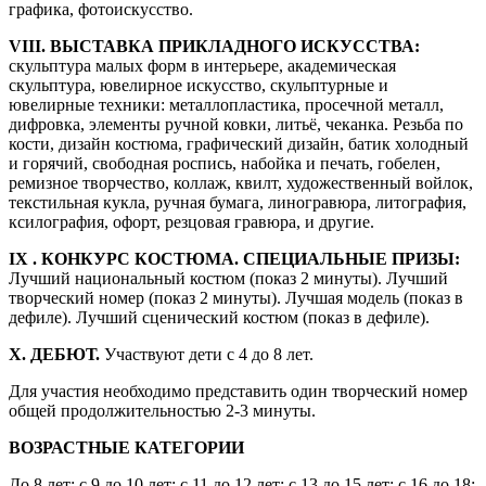
графика, фотоискусство.
VII
I
. ВЫСТАВКА ПРИКЛАДНОГО ИСКУССТВА:
скульптура малых форм в интерьере, академическая
скульптура, ювелирное искусство, скульптурные и
ювелирные техники: металлопластика, просечной металл,
дифровка, элементы ручной ковки, литьё, чеканка. Резьба по
кости, дизайн костюма, графический дизайн, батик холодный
и горячий, свободная роспись, набойка и печать, гобелен,
ремизное творчество, коллаж, квилт, художественный войлок,
текстильная кукла, ручная бумага, линогравюра, литография,
ксилография, офорт, резцовая гравюра, и другие.
IX
. КОНКУРС КОСТЮМА. СПЕЦИАЛЬНЫЕ ПРИЗЫ:
Лучший национальный костюм (показ 2 минуты). Лучший
творческий номер (показ 2 минуты). Лучшая модель (показ в
дефиле). Лучший сценический костюм (показ в дефиле).
X
. ДЕБЮТ.
Участвуют дети с 4 до 8 лет.
Для участия необходимо представить один творческий номер
общей продолжительностью 2-3 минуты.
ВОЗРАСТНЫЕ КАТЕГОРИИ
До 8 лет; с 9 до 10 лет; с 11 до 12 лет; с 13 до 15 лет; с 16 до 18;