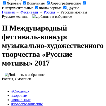
Хоровые
Вокальные
Хореографические
Инструментальные
Фольклорные
Другие
Главная
–
Фестивали
–
Россия
–
Русские мотивы
Русские мотивы
II Международный
фестиваль-конкурс
музыкально-художественного
творчества «Русские
мотивы» 2017
Россия
, Смоленск
#Смоленск
#хоровые
#вокальные
#хореографические