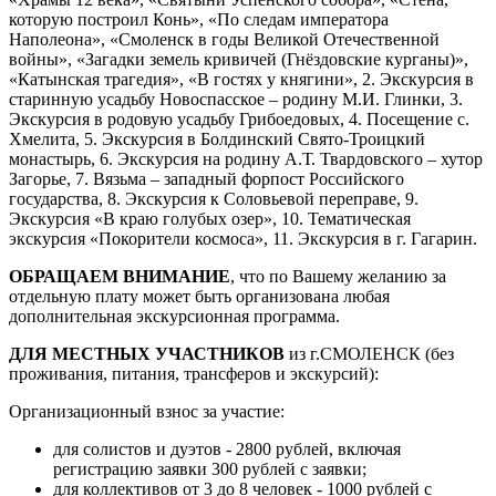
которую построил Конь», «По следам императора
Наполеона», «Смоленск в годы Великой Отечественной
войны», «Загадки земель кривичей (Гнёздовские курганы)»,
«Катынская трагедия», «В гостях у княгини», 2. Экскурсия в
старинную усадьбу Новоспасское – родину М.И. Глинки, 3.
Экскурсия в родовую усадьбу Грибоедовых, 4. Посещение с.
Хмелита, 5. Экскурсия в Болдинский Свято-Троицкий
монастырь, 6. Экскурсия на родину А.Т. Твардовского – хутор
Загорье, 7. Вязьма – западный форпост Российского
государства, 8. Экскурсия к Соловьевой переправе, 9.
Экскурсия «В краю голубых озер», 10. Тематическая
экскурсия «Покорители космоса», 11. Экскурсия в г. Гагарин.
ОБРАЩАЕМ ВНИМАНИЕ
, что по Вашему желанию за
отдельную плату может быть организована любая
дополнительная экскурсионная программа.
ДЛЯ МЕСТНЫХ УЧАСТНИКОВ
из г.СМОЛЕНСК (без
проживания, питания, трансферов и экскурсий):
Организационный взнос за участие:
для солистов и дуэтов - 2800 рублей, включая
регистрацию заявки 300 рублей с заявки;
для коллективов от 3 до 8 человек - 1000 рублей с