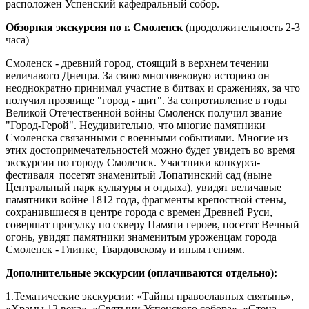
расположен Успенский кафедральный собор.
Обзорная экскурсия по г. Смоленск
(продолжительность 2-3
часа)
Смоленск - древний город, стоящий в верхнем течении
величавого Днепра. За свою многовековую историю он
неоднократно принимал участие в битвах и сражениях, за что
получил прозвище "город - щит". За сопротивление в годы
Великой Отечественной войны Смоленск получил звание
"Город-Герой". Неудивительно, что многие памятники
Смоленска связанными с военными событиями. Многие из
этих достопримечательностей можно будет увидеть во время
экскурсии по городу Смоленск. Участники конкурса-
фестиваля посетят знаменитый Лопатинский сад (ныне
Центральный парк культуры и отдыха), увидят величавые
памятники войне 1812 года, фрагменты крепостной стены,
сохранившиеся в центре города с времен Древней Руси,
совершат прогулку по скверу Памяти героев, посетят Вечный
огонь, увидят памятники знаменитым уроженцам города
Смоленск - Глинке, Твардовскому и иным гениям.
Дополнительные экскурсии (оплачиваются отдельно):
1.Тематические экскурсии: «Тайны православных святынь»,
«Храмы 12 века», «Святыни Успенского собора», «Стена,