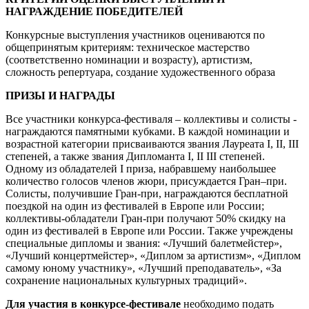
НАГРАЖДЕНИЕ ПОБЕДИТЕЛЕЙ
Конкурсные выступления участников оцениваются по
общепринятым критериям: техническое мастерство
(соответственно номинации и возрасту), артистизм,
сложность репертуара, создание художественного образа
ПРИЗЫ И НАГРАДЫ
Все участники конкурса-фестиваля – коллективы и солисты -
награждаются памятными кубками. В каждой номинации и
возрастной категории присваиваются звания Лауреата I, II, III
степеней, а также звания Дипломанта I, II III степеней.
Одному из обладателей I приза, набравшему наибольшее
количество голосов членов жюри, присуждается Гран–при.
Солисты, получившие Гран-при, награждаются бесплатной
поездкой на один из фестивалей в Европе или России;
коллективы-обладатели Гран-при получают 50% скидку на
один из фестивалей в Европе или России. Также учреждены
специальные дипломы и звания: «Лучший балетмейстер»,
«Лучший концертмейстер», «Диплом за артистизм», «Диплом
самому юному участнику», «Лучший преподаватель», «За
сохранение национальных культурных традиций».
Для участия в конкурсе-фестивале
необходимо подать