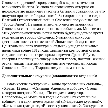
Смоленск - древний город, стоящий в верхнем течении
величавого Днепра. За свою многовековую историю он
неоднократно принимал участие в битвах и сражениях, за что
получил прозвище "город - щит". За сопротивление в годы
Великой Отечественной войны Смоленск получил звание
"Город-Герой". Неудивительно, что многие памятники
Смоленска связанными с военными событиями. Многие из
этих достопримечательностей можно будет увидеть во время
экскурсии по городу Смоленск. Участники конкурса-
фестиваля посетят знаменитый Лопатинский сад (ныне
Центральный парк культуры и отдыха), увидят величавые
памятники войне 1812 года, фрагменты крепостной стены,
сохранившиеся в центре города с времен Древней Руси,
совершат прогулку по скверу Памяти героев, посетят Вечный
огонь, увидят памятники знаменитым уроженцам города
Смоленск - Глинке, Твардовскому и иным гениям.
Дополнительные экскурсии (оплачиваются отдельно):
1.Тематические экскурсии: «Тайны православных святынь»,
«Храмы 12 века», «Святыни Успенского собора», «Стена,
которую построил Конь», «По следам императора
Наполеона», «Смоленск в годы Великой Отечественной
войны», «Загадки земель кривичей (Гнёздовские курганы)»,
«Катынская трагедия», «В гостях у княгини», 2. Экскурсия в