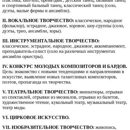
пластика, хип-хоп, брейк-данс, детский танец, бальный танец
и спортивный бальный танец, классический танец (соло,
дуэты, малые формы и ансамбли).
II. ВОКАЛЬНОЕ ТВОРЧЕСТВО:
классическое, народное
(фольклор), эстрадное, джазовое, хоровое, шоу-группы (соло,
дуэты, трио, ансамбли, хоры).
III. ИНСТРУМЕНТАЛЬНОЕ ТВОРЧЕСТВО:
классическое, эстрадное, народное, джазовое, аккомпанемент,
преподаватель-солист (соло на различных инструментах
ансамбли оркестры).
IV. КОНКУРС МОЛОДЫХ КОМПОЗИТОРОВ И БАРДОВ.
Цель: знакомство с новыми тенденциями и направлениями в
искусстве, выявление новых талантливых композиторов,
поэтов, пропаганда их творчества.
V. ТЕАТРАЛЬНОЕ ТВОРЧЕСТВО:
миниатюры, отрывки
из спектаклей, отрывки из мюзиклов, отрывки из балетов,
художественное чтение, кукольный театр, музыкальный театр,
театр моды.
VI. ЦИРКОВОЕ ИСКУССТВО.
VII. ИЗОБРАЗИТЕЛЬНОЕ ТВОРЧЕСТВО:
живопись,