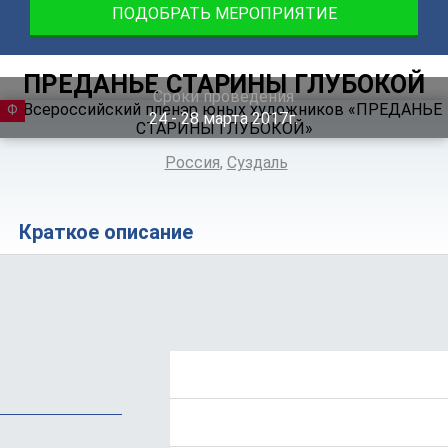
ПОДОБРАТЬ МЕРОПРИЯТИЕ
ПРЕДАНЬЕ СТАРИНЫ ГЛУБОКОЙ
Сроки проведения
ФЕСТИВАЛЬ
24 ‐ 28
марта
2017г.
Россия
,
Суздаль
Краткое описание
Положение
Программа