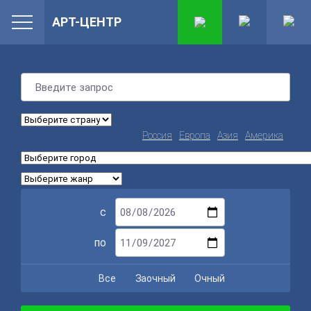
АРТ-ЦЕНТР
Россия
Европа
Азия
Америка
с
по
Все
Заочный
Очный