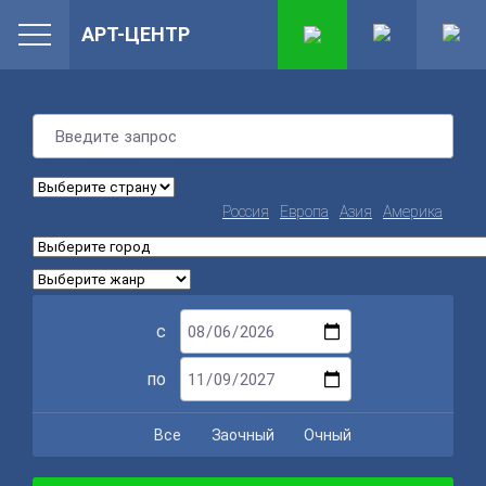
АРТ-ЦЕНТР
Россия
Европа
Азия
Америка
с
по
Все
Заочный
Очный