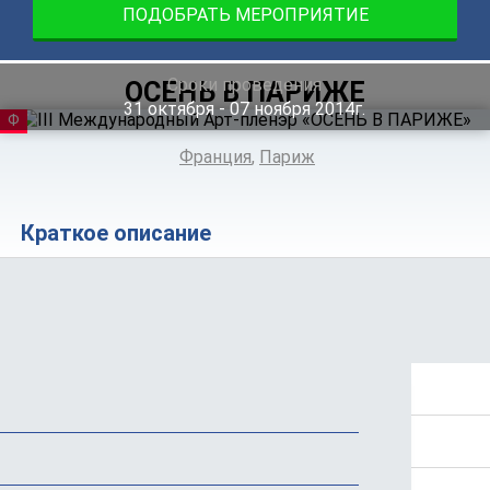
ПОДОБРАТЬ МЕРОПРИЯТИЕ
Сроки проведения
ОСЕНЬ В ПАРИЖЕ
31
октября
‐ 07
ноября
2014г.
ФЕСТИВАЛЬ
Франция
,
Париж
Краткое описание
Положение
Стоимость