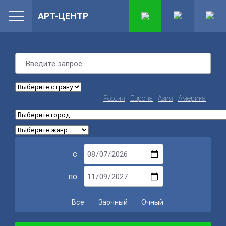
АРТ-ЦЕНТР
Россия
Европа
Азия
Америка
с
по
Все
Заочный
Очный