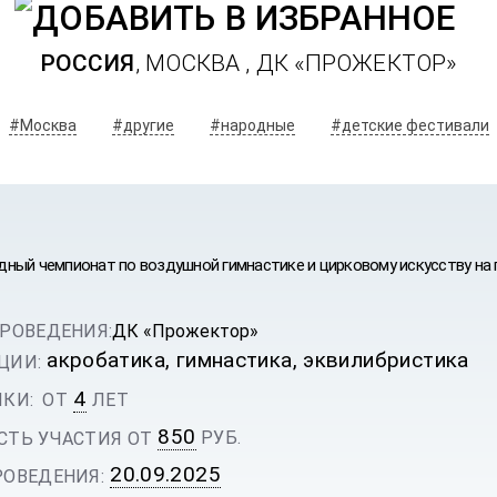
РОССИЯ
, МОСКВА ,
ДК «ПРОЖЕКТОР»
#Москва
#другие
#народные
#детские фестивали
ный чемпионат по воздушной гимнастике и цирковому искусству н
РОВЕДЕНИЯ:
ДК «Прожектор»
акробатика, гимнастика, эквилибристика
ЦИИ:
4
КИ:
ОТ
ЛЕТ
ИВАЛЬ
УРС
850
РУБ.
ТЬ УЧАСТИЯ ОТ
20.09.2025
ОВЕДЕНИЯ: