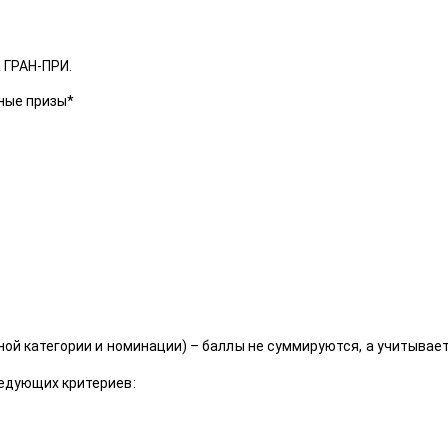
а ГРАН-ПРИ.
ьные призы*
ной категории и номинации) – баллы не суммируются, а учитывает
едующих критериев: