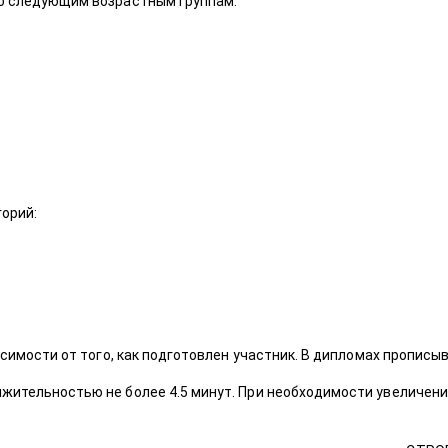
о следующим возрастным группам:
орий:
исимости от того, как подготовлен участник. В дипломах прописы
ительностью не более 4.5 минут. При необходимости увеличения