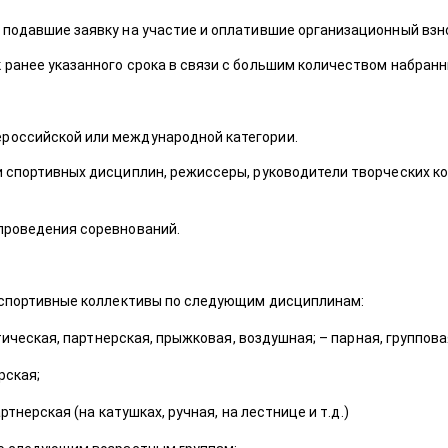
 подавшие заявку на участие и оплатившие организационный взно
 ранее указанного срока в связи с большим количеством набранн
российской или международной категории.
и спортивных дисциплин, режиссеры, руководители творческих ко
 проведения соревнований.
 спортивные коллективы по следующим дисциплинам:
тическая, партнерская, прыжковая, воздушная; – парная, группова
рская;
тнерская (на катушках, ручная, на лестнице и т.д.)