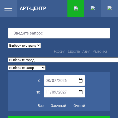
АРТ-ЦЕНТР
Россия
Европа
Азия
Америка
с
по
Все
Заочный
Очный