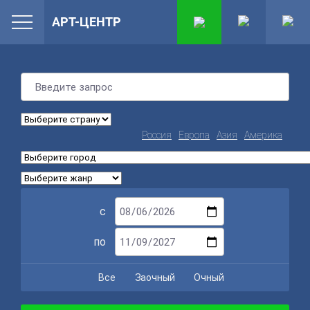
АРТ-ЦЕНТР
Россия
Европа
Азия
Америка
с
по
Все
Заочный
Очный