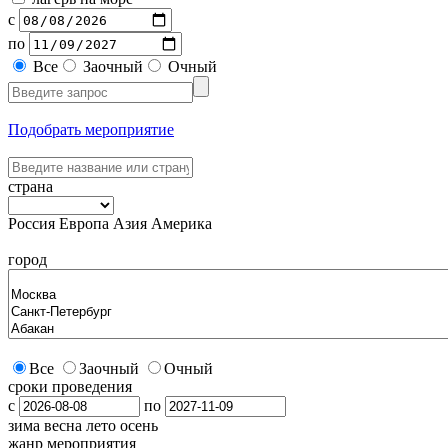
с
по
Все
Заочный
Очный
Подобрать мероприятие
страна
Россия
Европа
Азия
Америка
город
Все
Заочный
Очный
сроки проведения
с
по
зима
весна
лето
осень
жанр мероприятия