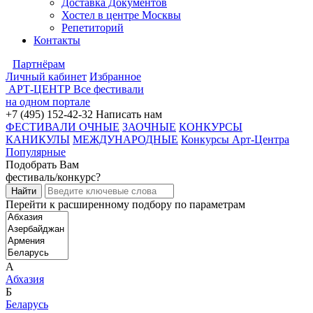
Доставка Документов
Хостел в центре Москвы
Репетиторий
Контакты
Партнёрам
Личный кабинет
Избранное
АРТ-ЦЕНТР
Все фестивали
на одном портале
+7 (495) 152-42-32
Написать нам
ФЕСТИВАЛИ ОЧНЫЕ
ЗАОЧНЫЕ
КОНКУРСЫ
КАНИКУЛЫ
МЕЖДУНАРОДНЫЕ
Конкурсы Арт-Центра
Популярные
Подобрать Вам
фестиваль/конкурс?
Перейти к расширенному подбору по параметрам
А
Абхазия
Б
Беларусь