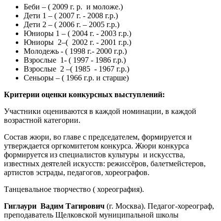
Беби – ( 2009 г. р. и моложе.)
Дети 1 – ( 2007 г. - 2008 г.р.)
Дети 2 – ( 2006 г. – 2005 г.р.)
Юниоры 1 – ( 2004 г. - 2003 г.р.)
Юниоры 2–( 2002 г. - 2001 г.р.)
Молодежь - ( 1998 г.- 2000 г.р.)
Взрослые 1- ( 1997 - 1986 г.р.)
Взрослые 2 –( 1985 - 1967 г.р.)
Сеньоры – ( 1966 г.р. и старше)
Критерии оценки конкурсных выступлений:
Участники оцениваются в каждой номинации, в каждой
возрастной категории.
Состав жюри, во главе с председателем, формируется и
утверждается оргкомитетом конкурса. Жюри конкурса
формируется из специалистов культуры и искусства,
известных деятелей искусств: режиссёров, балетмейстеров,
артистов эстрады, педагогов, хореографов.
Танцевальное творчество ( хореография).
Гиглаури Вадим Тагирович
(г. Москва).
Педагог-хореограф,
преподаватель Щелковской муниципальной школы