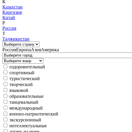
К
Казахстан
Киргизия
Китай
Р
Россия
Т
Таджикистан
Россия
Европа
Азия
Америка
оздоровительный
спортивный
туристический
творческий
языковой
образовательные
танцевальный
международный
военно-патриотический
экскурсионный
интеллектуальные
лагерь на море