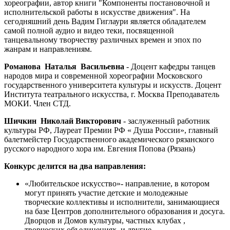
хореографии, автор книги "Компоненты постановочной и
исполнительской работы в искусстве движения". На
сегодняшний день Вадим Гиглаури является обладателем
самой полной аудио и видео теки, посвященной
танцевальному творчеству различных времен и эпох по
жанрам и направлениям.
Романова Наталья Васильевна
- Доцент кафедры танцев
народов мира и современной хореографии Московского
государственного университета культуры и искусств. Доцент
Института театрального искусства, г. Москва Преподаватель
МОКИ. Член СТД.
Шичкин Николай Викторович
- заслуженный работник
культуры РФ, Лауреат Премии РФ « Душа России», главный
балетмейстер Государственного академического рязанского
русского народного хора им. Евгения Попова (Рязань)
Конкурс делится на два направления:
«Любительское искусство»- направление, в котором
могут принять участие детские и молодежные
творческие коллективы и исполнители, занимающиеся
на базе Центров дополнительного образования и досуга.
Дворцов и Домов культуры, частных клубах ,
творческих объединениях и другие….