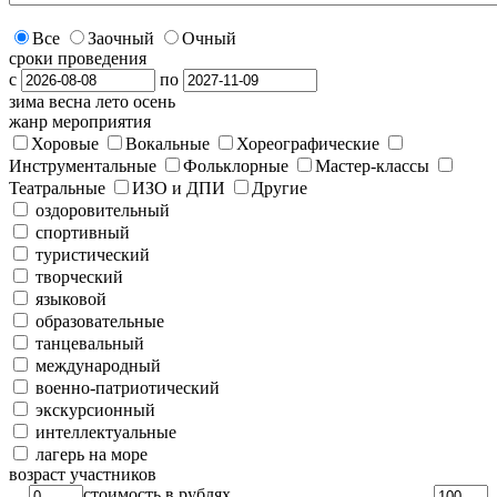
Все
Заочный
Очный
сроки проведения
с
по
зима
весна
лето
осень
жанр мероприятия
Хоровые
Вокальные
Хореографические
Инструментальные
Фольклорные
Мастер-классы
Театральные
ИЗО и ДПИ
Другие
оздоровительный
спортивный
туристический
творческий
языковой
образовательные
танцевальный
международный
военно-патриотический
экскурсионный
интеллектуальные
лагерь на море
возраст участников
стоимость в рублях