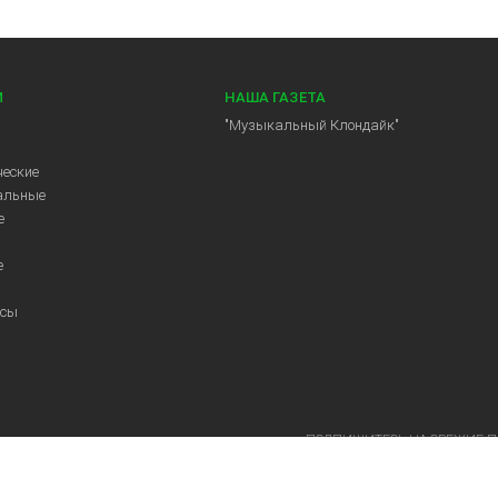
И
НАША ГАЗЕТА
"Музыкальный Клондайк"
еские
альные
е
е
ссы
ПОДПИШИТЕСЬ НА СВЕЖИЕ 