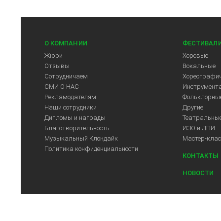
О КОМПАНИИ
ФЕСТИВАЛ
Жюри
Хоровые
Отзывы
Вокальные
Сотрудничаем
Хореографич
СМИ О НАС
Инструмент
Рекламодателям
Фольклорны
Наши сотрудники
Другие
Дипломы и награды
Театральны
Благотворительность
ИЗО и ДПИ
Музыкальный Клондайк
Мастер-кла
Политика конфиденциальности
КОНТАКТЫ
НОВОСТИ