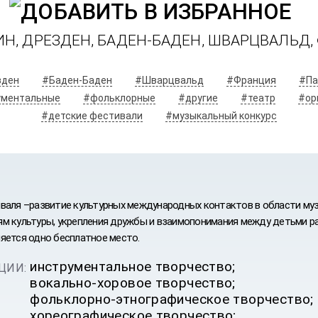
ЛИН, ДРЕЗДЕН, БАДЕН-БАДЕН, ШВАРЦВАЛЬД,
зден
#Баден-Баден
#Шварцвальд
#Франция
#Па
ументальные
#фольклорные
#другие
#театр
#ор
#детские фестивали
#музыкальный конкурс
валя –развитие культурных международных контактов в области муз
м культуры, укрепления дружбы и взаимопонимания между детьми ра
яется одно бесплатное место.
инструментальное творчество;
ЦИИ:
вокально-хоровое творчество;
ИВАЛЬ
фольклорно-этнографическое творчество;
хореографическое творчество;