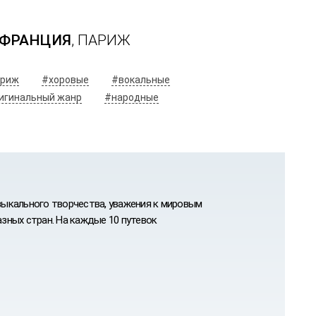
ФРАНЦИЯ
, ПАРИЖ
риж
#хоровые
#вокальные
игинальный жанр
#народные
ыкального творчества, уважения к мировым
зных стран. На каждые 10 путевок