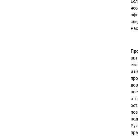
Есл
нео
офо
сле
Рас
Про
авт
есл
и н
про
дов
пое
отп
ост
поз
под
Рук
пра