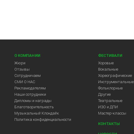
О КОМПАНИИ
ФЕСТИВАЛИ
Жюри
Хоровые
Отзывы
Вокальные
Сотрудничаем
Хореографические
СМИ О НАС
Инструментальные
Рекламодателям
Фольклорные
Арт-Центр
Наши сотрудники
Другие
Дипломы и награды
Театральные
Благотворительность
ИЗО и ДПИ
Музыкальный Клондайк
Мастер-классы
Политика конфиденциальности
КОНТАКТЫ