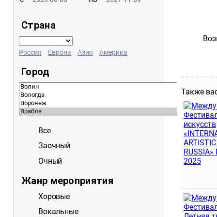
Страна
Воз
Россия
Европа
Азия
Америка
Город
Также ва
Все
Заочный
Очный
Жанр мероприятия
Хоровые
Вокальные