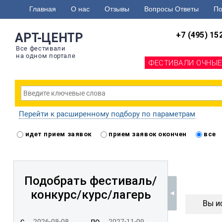
Главная
О нас
Отзывы
Вопросы Ответы
По
+7 (495) 15
АРТ-ЦЕНТР
Все фестивали
на одном портале
ФЕСТИВАЛИ ОЧНЫЕ
Перейти к расширенному подбору по параметрам
идет прием заявок
прием заявок окончен
все
Подобрать фестиваль/
конкурс/
курс/лагерь
Вы и
с
по