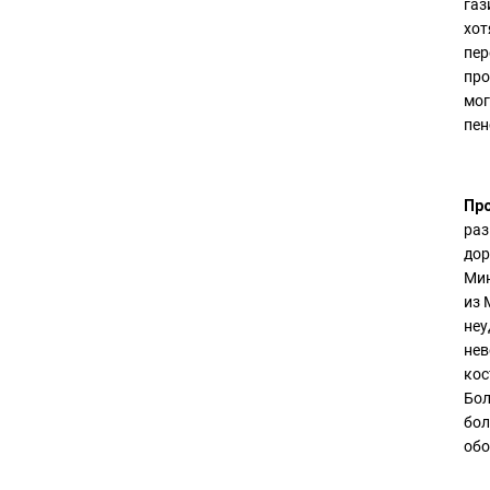
газ
хот
пер
про
мог
пен
Пр
раз
дор
Мин
из 
неу
нев
кос
Бол
бол
обо