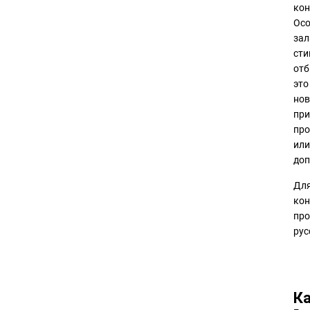
кон
Осо
зал
сти
отб
это
нов
при
про
или
доп
Для
кон
про
рус
Ка