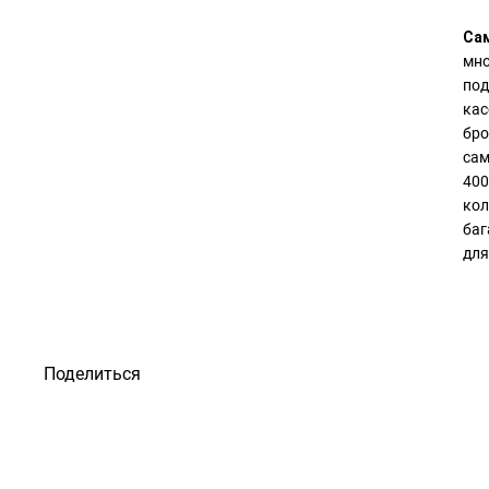
Сам
мно
под
кас
бро
сам
400
кол
баг
для
Поделиться