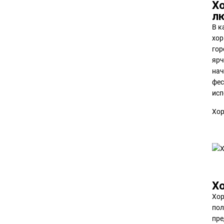
Хо
лю
В к
хор
гор
ярч
нач
фес
исп
Хор
Х
Хор
пол
пре