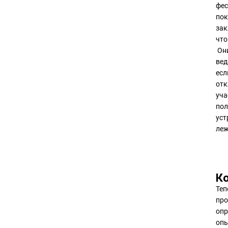
фес
пок
зак
что
Они
вед
есл
отк
уча
пол
уст
леж
К
Теп
про
опр
опы