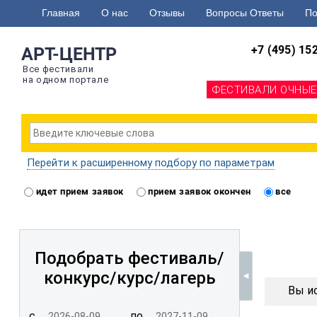
Главная
О нас
Отзывы
Вопросы Ответы
По
+7 (495) 15
АРТ-ЦЕНТР
Все фестивали
на одном портале
ФЕСТИВАЛИ ОЧНЫЕ
Перейти к расширенному подбору по параметрам
идет прием заявок
прием заявок окончен
все
Подобрать фестиваль/
конкурс/
курс/лагерь
Вы ис
с
по