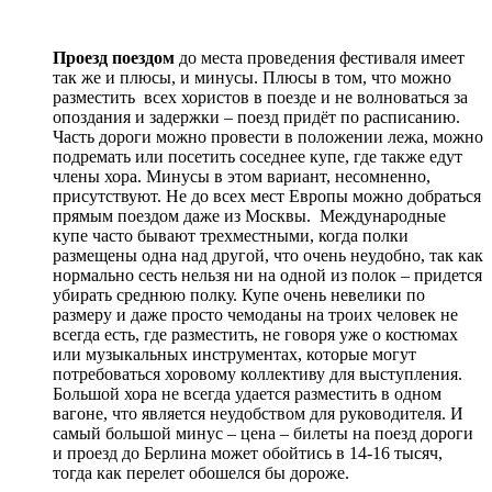
Проезд поездом
до места проведения фестиваля имеет
так же и плюсы, и минусы. Плюсы в том, что можно
разместить всех хористов в поезде и не волноваться за
опоздания и задержки – поезд придёт по расписанию.
Часть дороги можно провести в положении лежа, можно
подремать или посетить соседнее купе, где также едут
члены хора. Минусы в этом вариант, несомненно,
присутствуют. Не до всех мест Европы можно добраться
прямым поездом даже из Москвы. Международные
купе часто бывают трехместными, когда полки
размещены одна над другой, что очень неудобно, так как
нормально сесть нельзя ни на одной из полок – придется
убирать среднюю полку. Купе очень невелики по
размеру и даже просто чемоданы на троих человек не
всегда есть, где разместить, не говоря уже о костюмах
или музыкальных инструментах, которые могут
потребоваться хоровому коллективу для выступления.
Большой хора не всегда удается разместить в одном
вагоне, что является неудобством для руководителя. И
самый большой минус – цена – билеты на поезд дороги
и проезд до Берлина может обойтись в 14-16 тысяч,
тогда как перелет обошелся бы дороже.