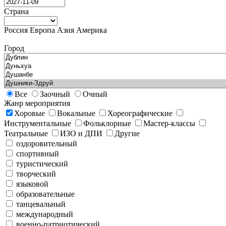
Страна
Россия
Европа
Азия
Америка
Город
Все
Заочный
Очный
Жанр мероприятия
Хоровые
Вокальные
Хореографические
Инструментальные
Фольклорные
Мастер-классы
Театральные
ИЗО и ДПИ
Другие
оздоровительный
спортивный
туристический
творческий
языковой
образовательные
танцевальный
международный
военно-патриотический