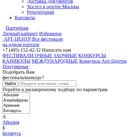
Доставка Документов
Хостел в центре Москвы
Репетиторий
Контакты
Партнёрам
Личный кабинет
Избранное
АРТ-ЦЕНТР
Все фестивали
на одном портале
+7 (495) 152-42-32
Написать нам
ФЕСТИВАЛИ ОЧНЫЕ
ЗАОЧНЫЕ
КОНКУРСЫ
КАНИКУЛЫ
МЕЖДУНАРОДНЫЕ
Конкурсы Арт-Центра
Популярные
Подобрать Вам
фестиваль/конкурс?
Перейти к расширенному подбору по параметрам
А
Абхазия
Б
Беларусь