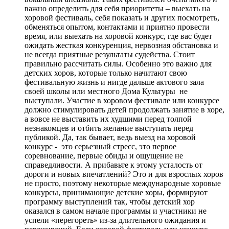
важно определить для себя приоритеты – выехать на
хоровой фестиваль, себя показать и других посмотреть,
обменяться опытом, контактами и приятно провести
время, или выехать на хоровой конкурс, где вас будет
ожидать жесткая конкуренция, нервозная обстановка и
не всегда приятные результаты судейства. Стоит
правильно рассчитать силы. Особенно это важно для
детских хоров, которые только начитают свою
фестивальную жизнь и нигде дальше актового зала
своей школы или местного Дома Культуры не
выступали. Участие в хоровом фестивале или конкурсе
должно стимулировать детей продолжать занятие в хоре,
а вовсе не выставить их худшими перед толпой
незнакомцев и отбить желание выступать перед
публикой. Да, так бывает, ведь выезд на хоровой
конкурс - это серьезный стресс, это первое
соревнование, первые обиды и ощущение не
справедливости. А прибавьте к этому усталость от
дороги и новых впечатлений? Это и для взрослых хоров
не просто, поэтому некоторые международные хоровые
конкурсы, принимающие детские хоры, формируют
программу выступлений так, чтобы детский хор
оказался в самом начале программы и участники не
успели «перегореть» из-за длительного ожидания и