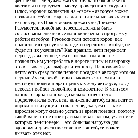
фестиваля – не нужно ехать в отель, чтобы оставить
костюмы и вернуться к месту проведения экскурсии.
Плюс, хоровой коллектив на «своем» автобусе может
позволить себе выезды на дополнительные экскурсии,
например, из Праги можно доехать до Дрездена.
Разумеется, подобные переезды должны быть
согласованы еще до выезда и включены в программу
работы автобуса. Руководители детских хоров, как
правило, интересуется, как дети переносят автобус, не
будет ли их укачивать? Как правило, дети переносят
переезд даже лучше, чем взрослые, главное, не
позволять им употреблять в дороге чипсы и газировку –
это вызывает дискомфорт и тошноту. Не позволяйте
детям есть сразу после первой посадки в автобус хотя бы
первые 2 часа, чтобы они свыклись с запахами, а
вестибулярный аппарат привык к ходу автобуса, тогда
переезд пройдет спокойнее и комфортнее. К минусом
данного варианта проезда можно отнести его
продолжительность, ведь движение автобуса зависит от
дорожной ситуации, а она непредсказуема. Также
взрослые могут сильно устать за время поездки, поэтому
такой вариант не стоит рассматривать хорам, участники
которых пенсионеры, - это большая нагрузка для
здоровья и длительное сидение в автобусе может
вызвать отек ног.