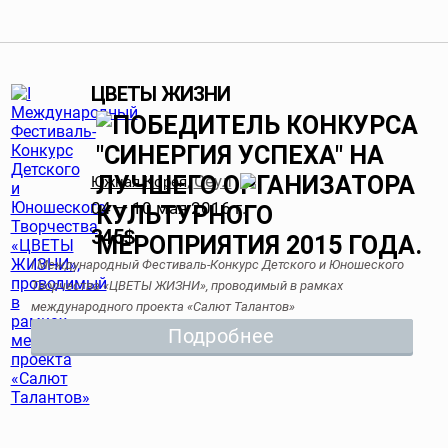
ЦВЕТЫ ЖИЗНИ
Сеул
Южная Корея
,
04 — 10 мая 2016 г.
345
$
I Международный Фестиваль-Конкурс Детского и Юношеского
Творчества «ЦВЕТЫ ЖИЗНИ», проводимый в рамках
международного проекта «Салют Талантов»
Подробнее