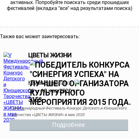
активных. Попробуйте поискать среди прошедших
фестивалей (вкладка "все" над результатами поиска)
Также вас может заинтересовать:
ЦВЕТЫ ЖИЗНИ
Сеул
Южная Корея
,
06 — 10 мая 2020 г.
315
$
V Международный Фестиваль-Конкурс Детского и Юношеского
Творчества «ЦВЕТЫ ЖИЗНИ» в мае 2020
Подробнее