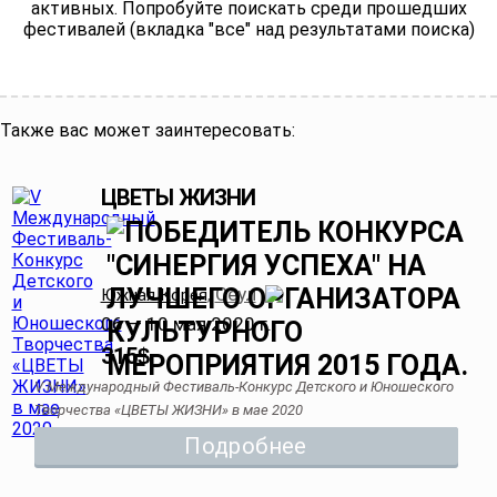
активных. Попробуйте поискать среди прошедших
фестивалей (вкладка "все" над результатами поиска)
Также вас может заинтересовать:
ЦВЕТЫ ЖИЗНИ
Сеул
Южная Корея
,
06 — 10 мая 2020 г.
315
$
V Международный Фестиваль-Конкурс Детского и Юношеского
Творчества «ЦВЕТЫ ЖИЗНИ» в мае 2020
Подробнее