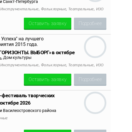
 Санкт-Петербурга
,
,
,
,
Инструментальные
Фольклорные
Театральные
ИЗО
Оставить заявку
Подробнее
 ГОРИЗОНТЫ. ВЫБОРГ» в октябре
ь
,
Дом культуры
,
,
,
,
Инструментальные
Фольклорные
Театральные
ИЗО
Оставить заявку
Подробнее
-фестиваль творческих
октябре 2026
 Василеостровского района
рные