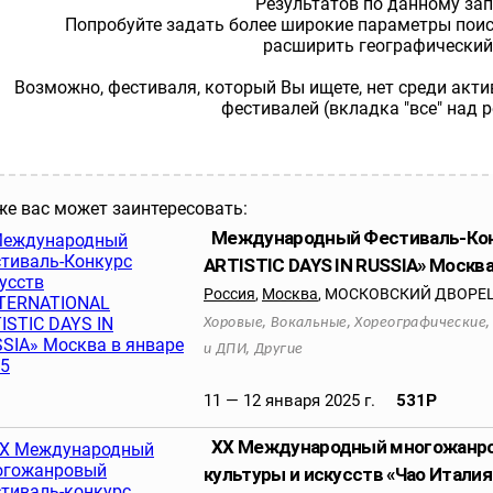
Результатов по данному зап
Попробуйте задать более широкие параметры поиск
расширить географический 
Возможно, фестиваля, который Вы ищете, нет среди акт
фестивалей (вкладка "все" над 
же вас может заинтересовать:
Международный Фестиваль-Кон
ARTISTIC DAYS IN RUSSIA» Москва
Россия
,
Москва
,
МОСКОВСКИЙ ДВОРЕЦ
,
,
Хоровые
Вокальные
Хореографические
,
и ДПИ
Другие
11 — 12 января 2025 г.
531
Р
XX Международный многожанро
культуры и искусств «Чао Италия