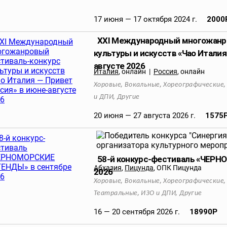
17 июня — 17 октября 2024 г.
2000
XXI Международный многожанр
культуры и искусств «Чао Италия
августе 2026
Италия
,
онлайн
|
Россия
,
онлайн
,
,
Хоровые
Вокальные
Хореографические
,
и ДПИ
Другие
20 июня — 27 августа 2026 г.
1575
58-й конкурс-фестиваль «ЧЕР
Абхазия
,
Пицунда
,
ОПК Пицунда
2026
,
,
Хоровые
Вокальные
Хореографические
,
,
Театральные
ИЗО и ДПИ
Другие
16 — 20 сентября 2026 г.
18990
Р