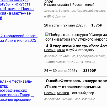
2026
Италия
,
онлайн
|
Россия
,
онлайн
,
,
Хоровые
Вокальные
Хореографические
,
и ДПИ
Другие
20 марта — 27 мая 2026 г.
1575
Р
4-й творческий лагерь «Роза Арт
Россия
,
Сочи
,
Клуб «Эстосадок»
,
,
Хоровые
Вокальные
Хореографические
,
,
Театральные
ИЗО и ДПИ
Другие
24 — 30 июня 2025 г.
33390
Р
Онлайн Фестиваль-конкурс хор
«Танец — отражение времени»
Россия
,
Москва
,
Гостиный двор
,
Хореографические
Фольклорные