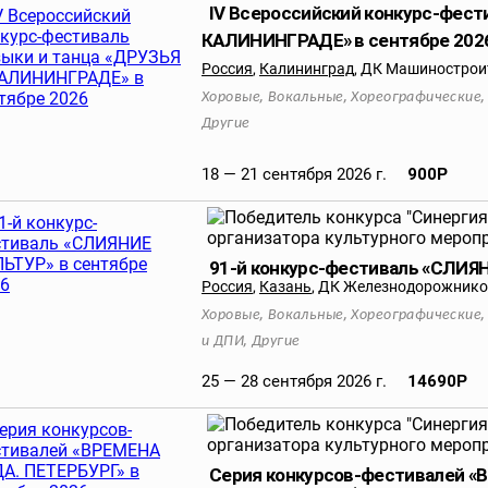
IV Всероссийский конкурс-фест
КАЛИНИНГРАДЕ» в сентябре 202
Россия
,
Калининград
,
ДК Машинострои
,
,
Хоровые
Вокальные
Хореографические
Другие
18 — 21 сентября 2026 г.
900
Р
91-й конкурс-фестиваль «СЛИЯ
Россия
,
Казань
,
ДК Железнодорожнико
,
,
Хоровые
Вокальные
Хореографические
,
и ДПИ
Другие
25 — 28 сентября 2026 г.
14690
Р
Серия конкурсов-фестивалей «