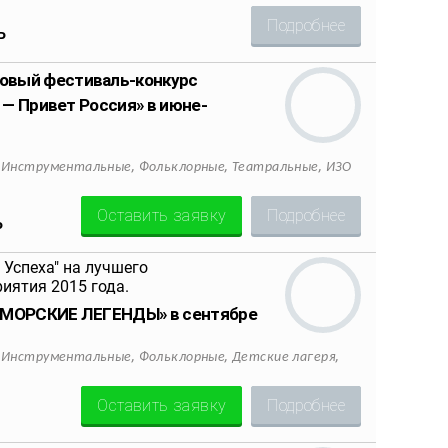
Подробнее
Р
овый фестиваль-конкурс
 — Привет Россия» в июне-
,
,
,
,
Инструментальные
Фольклорные
Театральные
ИЗО
Оставить заявку
Подробнее
Р
НОМОРСКИЕ ЛЕГЕНДЫ» в сентябре
,
,
,
,
Инструментальные
Фольклорные
Детские лагеря
Оставить заявку
Подробнее