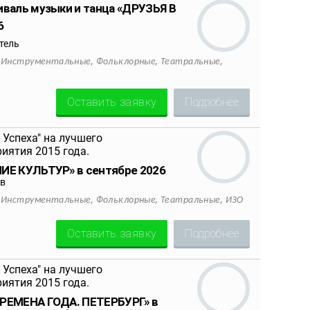
иваль музыки и танца «ДРУЗЬЯ В
6
тель
,
,
,
,
Инструментальные
Фольклорные
Театральные
Оставить заявку
Подробнее
НИЕ КУЛЬТУР» в сентябре 2026
в
,
,
,
,
Инструментальные
Фольклорные
Театральные
ИЗО
Оставить заявку
Подробнее
ВРЕМЕНА ГОДА. ПЕТЕРБУРГ» в