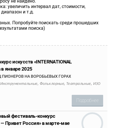
росу не найдено.
а: увеличить интервал дат, стоимости,
диапазон и т.д.
ивных. Попробуйте поискать среди прошедших
результатами поиска)
курс искусств «INTERNATIONAL
 в январе 2025
 ПИОНЕРОВ НА ВОРОБЬЕВЫХ ГОРАХ
,
,
,
,
Инструментальные
Фольклорные
Театральные
ИЗО
Подробнее
вый фестиваль-конкурс
 — Привет Россия» в марте-мае