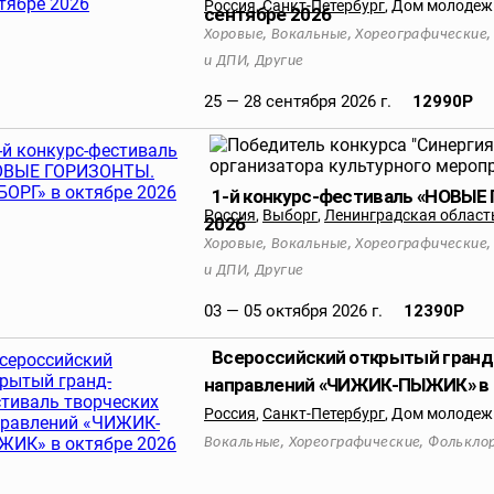
Россия
,
Санкт-Петербург
,
Дом молодежи
сентябре 2026
,
,
Хоровые
Вокальные
Хореографические
,
и ДПИ
Другие
25 — 28 сентября 2026 г.
12990
Р
1-й конкурс-фестиваль «НОВЫЕ
Россия
,
Выборг
,
Ленинградская област
2026
,
,
Хоровые
Вокальные
Хореографические
,
и ДПИ
Другие
03 — 05 октября 2026 г.
12390
Р
Всероссийский открытый гранд
направлений «ЧИЖИК-ПЫЖИК» в 
Россия
,
Санкт-Петербург
,
Дом молодежи
,
,
Вокальные
Хореографические
Фолькло