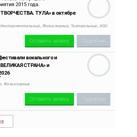
 ТВОРЧЕСТВА. ТУЛА» в октябре
,
,
,
,
Инструментальные
Фольклорные
Театральные
ИЗО
Оставить заявку
Подробнее
естивали вокального и
«ВЕЛИКАЯ СТРАНА» и
2026
»
,
е
Фольклорные
Оставить заявку
Подробнее
се