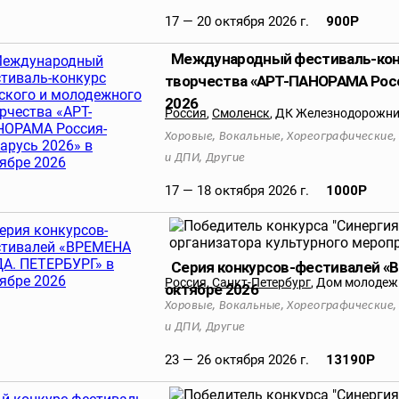
17 — 20 октября 2026 г.
900
Р
Международный фестиваль-конк
творчества «АРТ-ПАНОРАМА Росс
2026
Россия
,
Смоленск
,
ДК Железнодорожн
,
,
Хоровые
Вокальные
Хореографические
,
и ДПИ
Другие
17 — 18 октября 2026 г.
1000
Р
Серия конкурсов-фестивалей «
Россия
,
Санкт-Петербург
,
Дом молодежи
октябре 2026
,
,
Хоровые
Вокальные
Хореографические
,
и ДПИ
Другие
23 — 26 октября 2026 г.
13190
Р