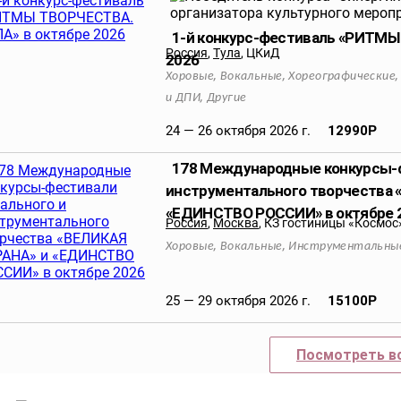
1-й конкурс-фестиваль «РИТМЫ
Россия
,
Тула
,
ЦКиД
2026
,
,
Хоровые
Вокальные
Хореографические
,
и ДПИ
Другие
24 — 26 октября 2026 г.
12990
Р
178 Международные конкурсы-ф
инструментального творчества 
«ЕДИНСТВО РОССИИ» в октябре 
Россия
,
Москва
,
КЗ гостиницы «Космос
,
,
Хоровые
Вокальные
Инструментальны
25 — 29 октября 2026 г.
15100
Р
Посмотреть в