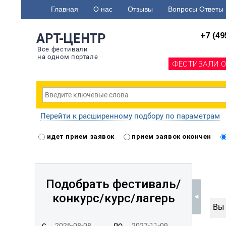
Главная
О нас
Отзывы
Вопросы Ответы
+7 (49
АРТ-ЦЕНТР
Все фестивали
на одном портале
ФЕСТИВАЛИ 
Перейти к расширенному подбору по параметрам
идет прием заявок
прием заявок окончен
Подобрать фестиваль/
конкурс/
курс/лагерь
Вы 
с
по