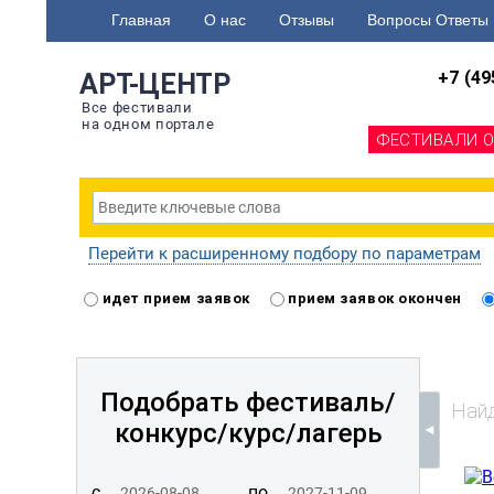
Главная
О нас
Отзывы
Вопросы Ответы
+7 (49
АРТ-ЦЕНТР
Все фестивали
на одном портале
ФЕСТИВАЛИ 
Перейти к расширенному подбору по параметрам
идет прием заявок
прием заявок окончен
Подобрать фестиваль/
Найд
конкурс/
курс/лагерь
с
по