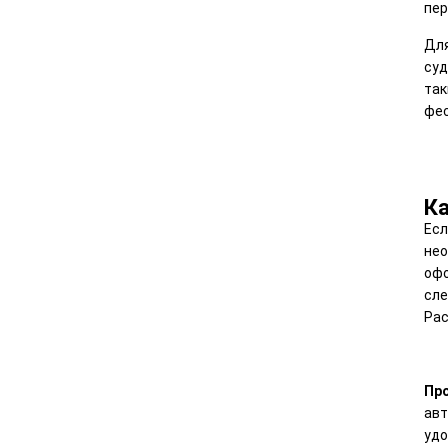
пер
Для
суд
так
фес
Ка
Есл
нео
офо
сле
Рас
Про
авт
удо