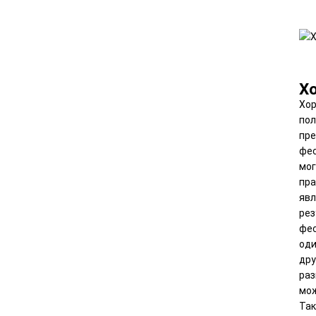
Х
Хор
пол
пре
фес
мог
пра
явл
рез
фес
оди
дру
раз
мож
Так