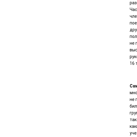
раз
Час
чле
пое
дру
пол
не 
выс
рук
16 
Сам
мно
не 
бил
гру
так
как
уче