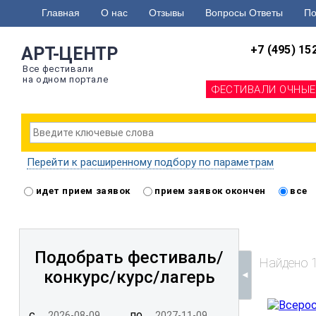
Главная
О нас
Отзывы
Вопросы Ответы
По
+7 (495) 15
АРТ-ЦЕНТР
Все фестивали
на одном портале
ФЕСТИВАЛИ ОЧНЫЕ
Перейти к расширенному подбору по параметрам
идет прием заявок
прием заявок окончен
все
Подобрать фестиваль/
Найдено 
конкурс/
курс/лагерь
с
по