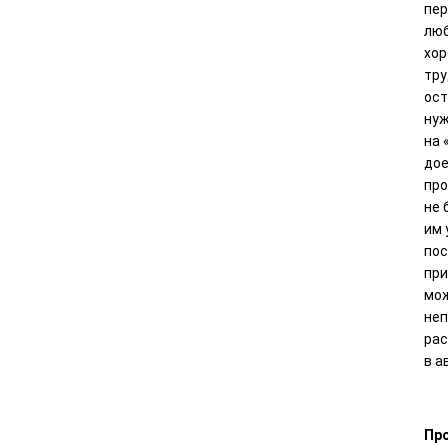
пер
люб
хор
тру
ост
нуж
на 
дое
про
не 
им 
пос
при
мож
неп
рас
в а
Пр