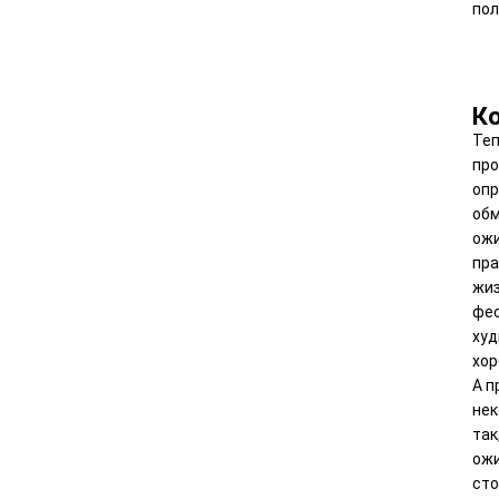
пол
К
Теп
про
опр
обм
ожи
пра
жиз
фес
худ
хор
А п
нек
так
ожи
сто