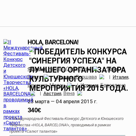
HOLA, BARCELONA!
Канны
Страсбург
Франция
,
,
|
Чехия
,
Прага
Варшава
|
Польша
,
|
Италия
,
Венеция
Милан
Барселона
,
|
Испания
,
Вена
|
Австрия
,
23 марта — 04 апреля 2015 г.
340
€
II Международный Фестиваль-Конкурс Детского и Юношеского
Творчества «HOLA, BARCELONA!», проводимый в рамках
проекта «Салют талантов»