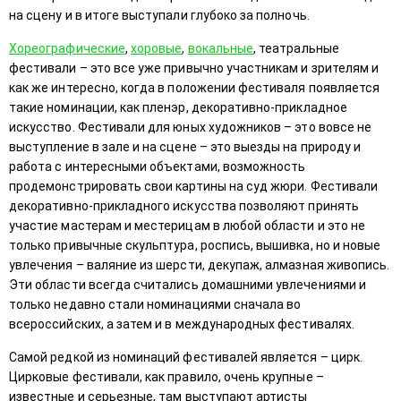
на сцену и в итоге выступали глубоко за полночь.
Хореографические
,
хоровые
,
вокальные
, театральные
фестивали – это все уже привычно участникам и зрителям и
как же интересно, когда в положении фестиваля появляется
такие номинации, как пленэр, декоративно-прикладное
искусство. Фестивали для юных художников – это вовсе не
выступление в зале и на сцене – это выезды на природу и
работа с интересными объектами, возможность
продемонстрировать свои картины на суд жюри. Фестивали
декоративно-прикладного искусства позволяют принять
участие мастерам и местерицам в любой области и это не
только привычные скульптура, роспись, вышивка, но и новые
увлечения – валяние из шерсти, декупаж, алмазная живопись.
Эти области всегда считались домашними увлечениями и
только недавно стали номинациями сначала во
всероссийских, а затем и в международных фестивалях.
Самой редкой из номинаций фестивалей является – цирк.
Цирковые фестивали, как правило, очень крупные –
известные и серьезные, там выступают артисты