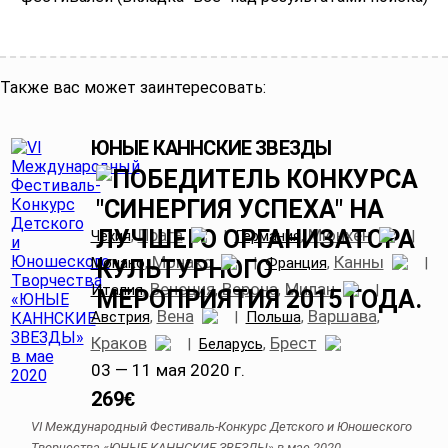
Также вас может заинтересовать:
ЮНЫЕ КАННСКИЕ ЗВЕЗДЫ
Прага
Мюнхен
Чехия
,
|
Германия
,
|
Монако
Канны
Монако
,
|
Франция
,
|
Венеция
Верона
Милан
Италия
,
,
,
|
Вена
Варшава
Австрия
,
|
Польша
,
,
Краков
Брест
|
Беларусь
,
03 — 11 мая 2020 г.
269
€
VI Международный Фестиваль-Конкурс Детского и Юношеского
Творчества «ЮНЫЕ КАННСКИЕ ЗВЕЗДЫ» в мае 2020