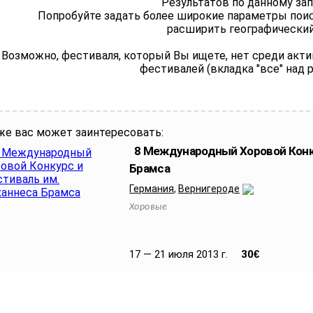
Результатов по данному зап
Попробуйте задать более широкие параметры поиск
расширить географический 
Возможно, фестиваля, который Вы ищете, нет среди акт
фестивалей (вкладка "все" над 
же вас может заинтересовать:
8 Международный Хоровой Конк
Брамса
Германия
,
Вернигероде
Хоровые
17 — 21 июля 2013 г.
30
€