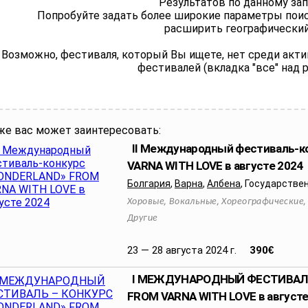
Результатов по данному зап
Попробуйте задать более широкие параметры поиск
расширить географический 
Возможно, фестиваля, который Вы ищете, нет среди акт
фестивалей (вкладка "все" над 
же вас может заинтересовать:
II Международный фестиваль-
VARNA WITH LOVE в августе 2024
Болгария
,
Варна
,
Албена
,
Государствен
,
,
Хоровые
Вокальные
Хореографические
Другие
23 — 28 августа 2024 г.
390
€
I МЕЖДУНАРОДНЫЙ ФЕСТИВАЛЬ
FROM VARNA WITH LOVE в августе