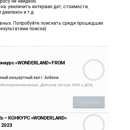
росу не найдено.
а: увеличить интервал дат, стоимости,
диапазон и т.д.
ивных. Попробуйте поискать среди прошедших
результатами поиска)
конкурс «WONDERLAND» FROM
ный концертный зал г. Албена
,
,
,
,
Инструментальные
Детские лагеря
ИЗО и ДПИ
Подробнее
 – КОНКУРС «WONDERLAND»
 2023