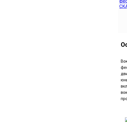
О
Во
фе
дв
юн
вк
во
пр