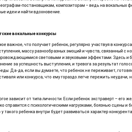
реографам-постановщикам, композиторам – ведь на вокальных ф
вые идеи и найти вдохновение.
тские вокальные конкурсы
ое важное, что получает ребенок, регулярно участвуя в конкурса
тупления, массу разнообразных эмоций и чувств, связанный с но
провождающимися световыми и звуковыми эффектами. Здесь и боя
нение за успешность выступления, и тревога за результат голосо
еды. Да-да, если вы думаете, что ребенок не переживает, готов
тиваля или конкурса, что ему гораздо легче пережить неудачи, н
гое зависит от типа личности. Если ребенок экстраверт – его же
ко справится с психологическими нагрузками, боязнью сцены и б
 у такого ребенка внутри будет развиваться характер конкурент