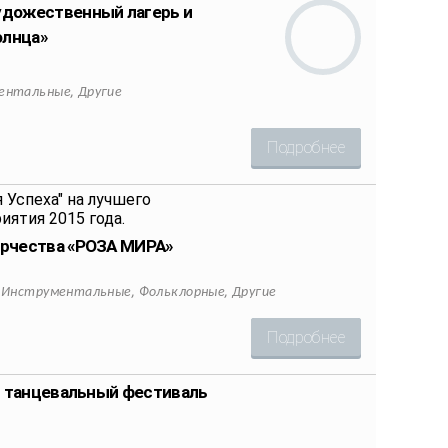
дожественный лагерь и
олнца»
,
ентальные
Другие
Подробнее
рчества «РОЗА МИРА»
,
,
,
Инструментальные
Фольклорные
Другие
Подробнее
- танцевальный фестиваль