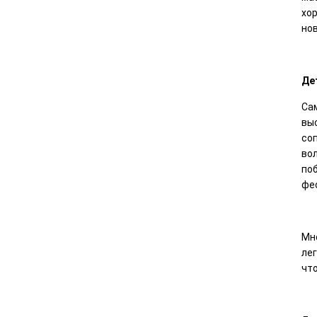
хо
но
Де
Сам
выс
со
вол
поб
фес
Мно
лег
что