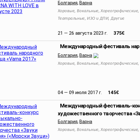
Болгария
,
Варна
,
,
Хоровые
Вокальные
Хореографические
,
,
Театральные
ИЗО и ДПИ
Другие
21 — 26 августа 2023 г.
375
€
Международный фестиваль наро
Болгария
,
Варна
,
,
Хоровые
Вокальные
Хореографические
04 — 09 июля 2017 г.
145
€
Международный фестиваль-кон
художественного творчества «Зв
Болгария
,
Варна
,
,
Хоровые
Вокальные
Хореографические