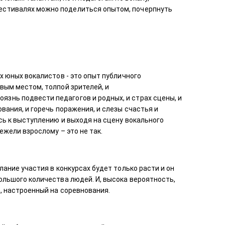
естивалях можно поделиться опытом, почерпнуть
х юных вокалистов - это опыт публичного
вым местом, толпой зрителей, и
знь подвести педагогов и родных, и страх сцены, и
вания, и горечь поражения, и слезы счастья и
ясь к выступлению и выходя на сцену вокального
ежели взрослому – это не так.
лание участия в конкурсах будет только расти и он
ольшого количества людей. И, высока вероятность,
а, настроенный на соревнования.