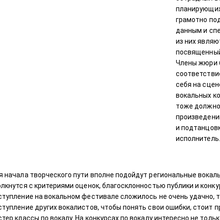
планирующих
грамотно по
данным и спе
из них являю
посвященный 
Члены жюри б
соответстви
себя на сцен
вокальных к
тоже должно
произведений
и подтанцовк
исполнитель
я начала творческого пути вполне подойдут региональные вокал
олкнутся с критериями оценок, благосклонностью публики и конк
ступление на вокальном фестивале сложилось не очень удачно, т
ступление других вокалистов, чтобы понять свои ошибки, стоит
тер классы по вокалу. На конкурсах по вокалу интересно не тольк