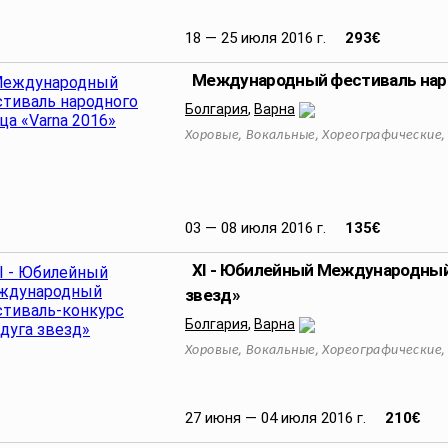
18 — 25 июля 2016 г.
293
€
Международный фестиваль наро
Болгария
,
Варна
,
,
Хоровые
Вокальные
Хореографические
03 — 08 июля 2016 г.
135
€
ХI - Юбилейный Международный
звезд»
Болгария
,
Варна
,
,
Хоровые
Вокальные
Хореографические
27 июня — 04 июля 2016 г.
210
€