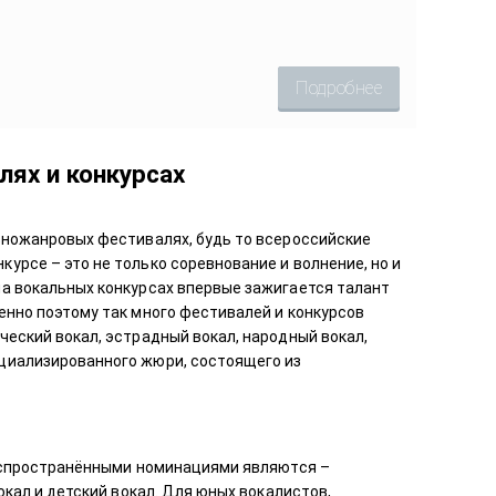
Подробнее
лях и конкурсах
зножанровых фестивалях, будь то всероссийские
урсе – это не только соревнование и волнение, но и
на вокальных конкурсах впервые зажигается талант
енно поэтому так много фестивалей и конкурсов
ческий вокал, эстрадный вокал, народный вокал,
циализированного жюри, состоящего из
спространёнными номинациями являются –
кал и детский вокал. Для юных вокалистов,