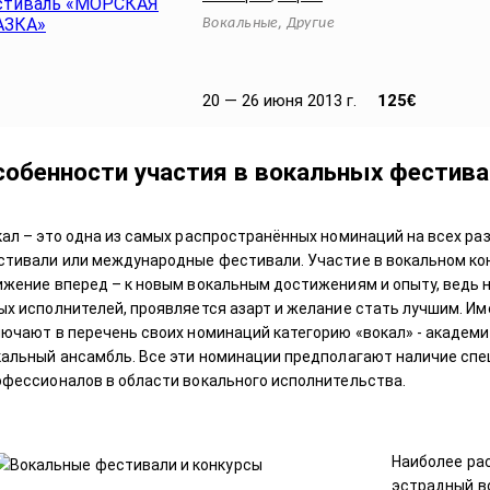
,
Вокальные
Другие
20 — 26 июня 2013 г.
125
€
собенности участия в вокальных фестива
кал – это одна из самых распространённых номинаций на всех ра
стивали или международные фестивали. Участие в вокальном конк
ижение вперед – к новым вокальным достижениям и опыту, ведь 
ых исполнителей, проявляется азарт и желание стать лучшим. Им
лючают в перечень своих номинаций категорию «вокал» - академи
кальный ансамбль. Все эти номинации предполагают наличие спе
офессионалов в области вокального исполнительства.
Наиболее ра
эстрадный во