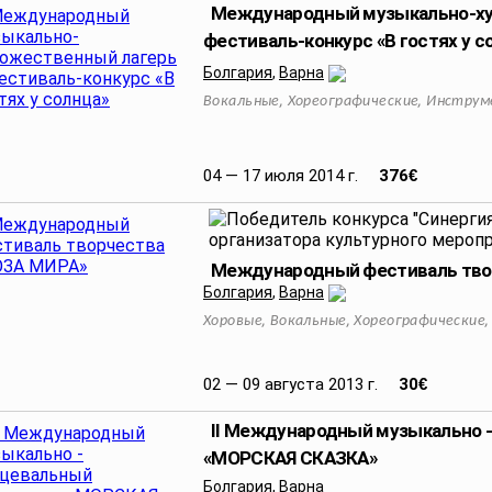
Международный музыкально-ху
фестиваль-конкурс «В гостях у с
Болгария
,
Варна
,
,
Вокальные
Хореографические
Инструм
04 — 17 июля 2014 г.
376
€
Международный фестиваль тво
Болгария
,
Варна
,
,
Хоровые
Вокальные
Хореографические
02 — 09 августа 2013 г.
30
€
II Международный музыкально 
«МОРСКАЯ СКАЗКА»
Болгария
,
Варна