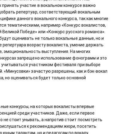
 принять участие в вокальном конкурсе важно
добрать репертуар, соответствующий вокальным
цифике данного вокального конкурса, так как многие
тся тематическими, например «Конкурс вокалистов,
Великой Победе» или «Конкурс русского романса».
удут оценивать не только вокальные данные, но и
е репертуара возрасту вокалиста, умение держать
е, эмоциональность выступления. На многих
онкурсах запрещено использование фонограмм и это
 учитываться участником фестиваля при выборе
. «Минусовки» зачастую разрешены, как и бэк-вокал
а, но оцениваться будет только основной
.
ьные конкурсы, на которых вокалисты впервые
уренцией среди участников. Даже, если первое
о не стоит унывать, а напротив стоит посмотреть
 прислушаться к рекомендациям жюри, посетить
о юным талантам, но и педагогам по вокалу,