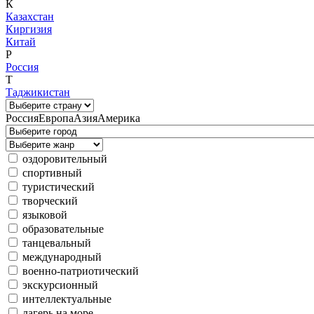
К
Казахстан
Киргизия
Китай
Р
Россия
Т
Таджикистан
Россия
Европа
Азия
Америка
оздоровительный
спортивный
туристический
творческий
языковой
образовательные
танцевальный
международный
военно-патриотический
экскурсионный
интеллектуальные
лагерь на море