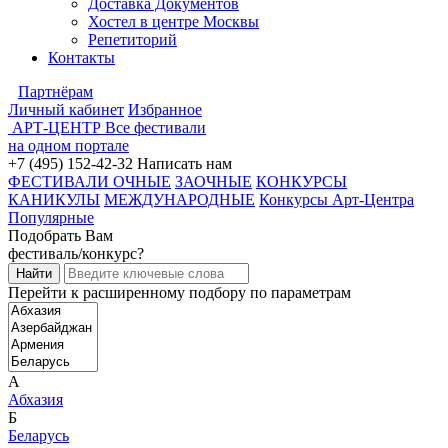
Доставка Документов
Хостел в центре Москвы
Репетиторий
Контакты
Партнёрам
Личный кабинет
Избранное
АРТ-ЦЕНТР
Все фестивали
на одном портале
+7 (495) 152-42-32
Написать нам
ФЕСТИВАЛИ ОЧНЫЕ
ЗАОЧНЫЕ
КОНКУРСЫ
КАНИКУЛЫ
МЕЖДУНАРОДНЫЕ
Конкурсы Арт-Центра
Популярные
Подобрать Вам
фестиваль/конкурс?
Перейти к расширенному подбору по параметрам
А
Абхазия
Б
Беларусь