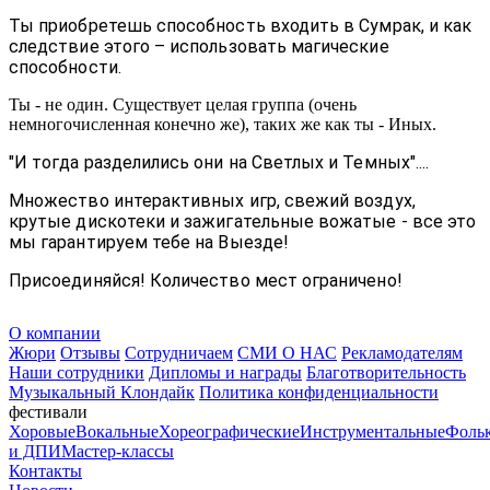
Ты приобретешь способность входить в Сумрак, и как
следствие этого – использовать магические
способности.
Ты - не один. Существует целая группа (очень
немногочисленная конечно же), таких же как ты - Иных.
"И тогда разделились они на Светлых и Темных"....
Множество интерактивных игр, свежий воздух,
крутые дискотеки и зажигательные вожатые - все это
мы гарантируем тебе на Выезде!
Присоединяйся! Количество мест ограничено!
О компании
Жюри
Отзывы
Сотрудничаем
СМИ О НАС
Рекламодателям
Наши сотрудники
Дипломы и награды
Благотворительность
Музыкальный Клондайк
Политика конфиденциальности
фестивали
Хоровые
Вокальные
Хореографические
Инструментальные
Фоль
и ДПИ
Мастер-классы
Контакты