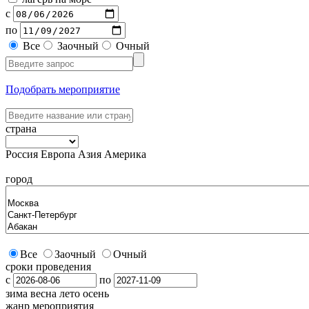
с
по
Все
Заочный
Очный
Подобрать мероприятие
страна
Россия
Европа
Азия
Америка
город
Все
Заочный
Очный
сроки проведения
с
по
зима
весна
лето
осень
жанр мероприятия