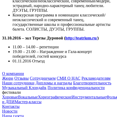
классический/неоклассический, современный/модерн,
эстрадный, народно-характерный танец любители.
ДУЭТЫ, ГРУППЫ.
Конкурсная программа в номинации классический/
неоклассический и современный танец,
государственные школы и профессиональные артисты
балета. СОЛИСТЫ, ДУЭТЫ, ГРУППЫ.
31.10.2016 – зал Терезы Дуровой (
http://teatrium.ru/
)
11.00 – 14.00 – репетиции
19.00 – 21.00 – Награждение и Гала-концерт
победителей, гостей конкурса
01.11.2016 Отъезд
О компании
Жюри
Отзывы
Сотрудничаем
СМИ О НАС
Рекламодателям
Наши сотрудники
Дипломы и награды
Благотворительность
Музыкальный Клондайк
Политика конфиденциальности
фестивали
Хоровые
Вокальные
Хореографические
Инструментальные
Фоль
и ДПИ
Мастер-классы
Контакты
Новости
Наша газета