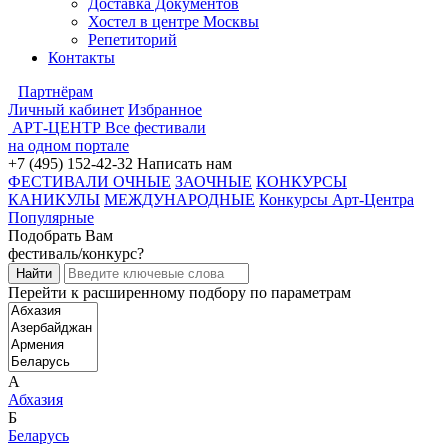
Доставка Документов
Хостел в центре Москвы
Репетиторий
Контакты
Партнёрам
Личный кабинет
Избранное
АРТ-ЦЕНТР
Все фестивали
на одном портале
+7 (495) 152-42-32
Написать нам
ФЕСТИВАЛИ ОЧНЫЕ
ЗАОЧНЫЕ
КОНКУРСЫ
КАНИКУЛЫ
МЕЖДУНАРОДНЫЕ
Конкурсы Арт-Центра
Популярные
Подобрать Вам
фестиваль/конкурс?
Перейти к расширенному подбору по параметрам
А
Абхазия
Б
Беларусь