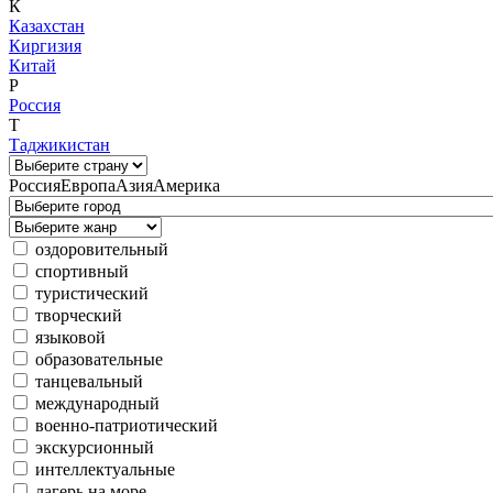
К
Казахстан
Киргизия
Китай
Р
Россия
Т
Таджикистан
Россия
Европа
Азия
Америка
оздоровительный
спортивный
туристический
творческий
языковой
образовательные
танцевальный
международный
военно-патриотический
экскурсионный
интеллектуальные
лагерь на море