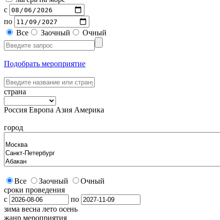
с
по
Все
Заочный
Очный
Подобрать мероприятие
страна
Россия
Европа
Азия
Америка
город
Все
Заочный
Очный
сроки проведения
с
по
зима
весна
лето
осень
жанр мероприятия