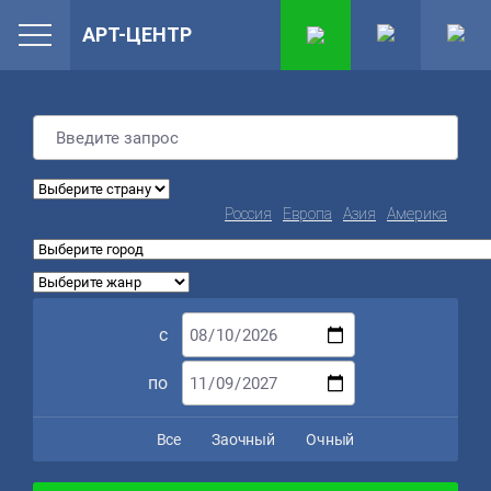
АРТ-ЦЕНТР
Россия
Европа
Азия
Америка
с
по
Все
Заочный
Очный