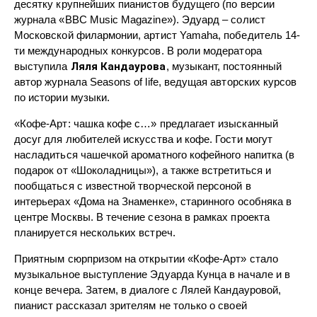
десятку крупнейших пианистов будущего (по версии
журнала «BBC Music Magazine»). Эдуард – солист
Московской филармонии, артист Yamaha, победитель 14-
ти международных конкурсов. В роли модератора
выступила
Ляля Кандаурова
, музыкант, постоянный
автор журнала Seasons of life, ведущая авторских курсов
по истории музыки.
«Кофе-Арт: чашка кофе с…» предлагает изысканный
досуг для любителей искусства и кофе. Гости могут
насладиться чашечкой ароматного кофейного напитка (в
подарок от «Шоколадницы»), а также встретиться и
пообщаться с известной творческой персоной в
интерьерах «Дома на Знаменке», старинного особняка в
центре Москвы. В течение сезона в рамках проекта
планируется нескольких встреч.
Приятным сюрпризом на открытии «Кофе-Арт» стало
музыкальное выступление Эдуарда Кунца в начале и в
конце вечера. Затем, в диалоге с Лялей Кандауровой,
пианист рассказал зрителям не только о своей