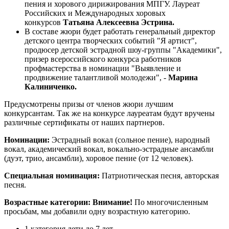
пения и хорового дирижирования МПГУ. Лауреат
Российских и Международных хоровых
конкурсов
Татьяна Алексеевна Эстрина.
В составе жюри будет работать генеральный директор
детского центра творческих событий "Я артист",
продюсер детской эстрадной шоу-группы "Академики",
призер всероссийского конкурса работников
профмастерства в номинации "Выявление и
продвижение талантливой молодежи", -
Марина
Калиниченко.
Предусмотрены призы от членов жюри лучшим
конкурсантам. Так же на конкурсе лауреатам будут вручены
различные сертификаты от наших партнеров.
Номинации:
Эстрадный вокал (сольное пение), народный
вокал, академический вокал, вокально-эстрадные ансамбли
(дуэт, трио, ансамбли), хоровое пение (от 12 человек).
Специальная номинация:
Патриотическая песня, авторская
песня.
Возрастные категории: Внимание!
По многочисленным
просьбам, мы добавили одну возрастную категорию.
1 категория дети до 7 лет