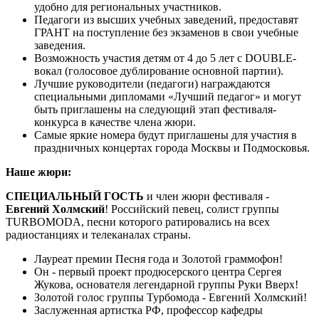
удобно для региональных участников.
Педагоги из высших учебных заведений, предоставят
ГРАНТ на поступление без экзаменов в свои учебные
заведения.
Возможность участия детям от 4 до 5 лет с DOUBLE-
вокал (голосовое дублирование основной партии).
Лучшие руководители (педагоги) награждаются
специальными дипломами «Лучший педагог» и могут
быть приглашены на следующий этап фестиваля-
конкурса в качестве члена жюри.
Самые яркие номера будут приглашены для участия в
праздничных концертах города Москвы и Подмосковья.
Наше жюри:
СПЕЦИАЛЬНЫЙ ГОСТЬ
и член жюри фестиваля -
Евгений Холмский
! Российский певец, солист группы
TURBOMODA, песни которого ратировались на всех
радиостанциях и телеканалах страны.
Лауреат премии Песня года и Золотой граммофон!
Он - первый проект продюсерского центра Сергея
Жукова, основателя легендарной группы Руки Вверх!
Золотой голос группы Турбомода - Евгений Холмский!
Заслуженная артистка РФ, профессор кафедры