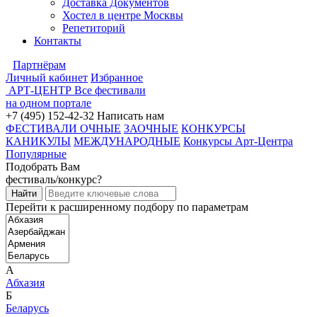
Доставка Документов
Хостел в центре Москвы
Репетиторий
Контакты
Партнёрам
Личный кабинет
Избранное
АРТ-ЦЕНТР
Все фестивали
на одном портале
+7 (495) 152-42-32
Написать нам
ФЕСТИВАЛИ ОЧНЫЕ
ЗАОЧНЫЕ
КОНКУРСЫ
КАНИКУЛЫ
МЕЖДУНАРОДНЫЕ
Конкурсы Арт-Центра
Популярные
Подобрать Вам
фестиваль/конкурс?
Перейти к расширенному подбору по параметрам
А
Абхазия
Б
Беларусь