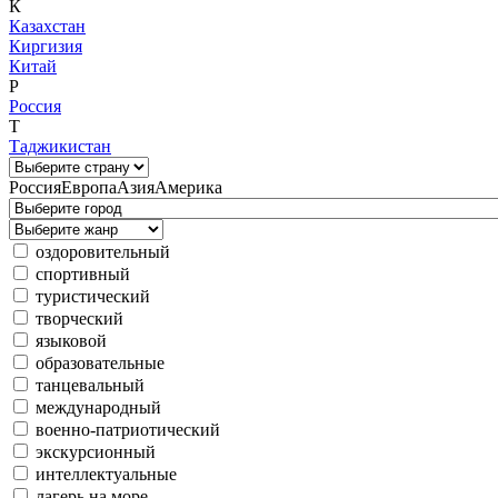
К
Казахстан
Киргизия
Китай
Р
Россия
Т
Таджикистан
Россия
Европа
Азия
Америка
оздоровительный
спортивный
туристический
творческий
языковой
образовательные
танцевальный
международный
военно-патриотический
экскурсионный
интеллектуальные
лагерь на море