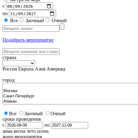
с
по
Все
Заочный
Очный
Подобрать мероприятие
страна
Россия
Европа
Азия
Америка
город
Все
Заочный
Очный
сроки проведения
с
по
зима
весна
лето
осень
жанр мероприятия