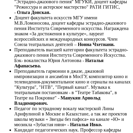
"Эстрадно-джазового пения" МГУКИ, доцент кафедры
"Режиссура и актерское мастерство" РАТИ ГИТИС,
-
Ольга Донская.
Доцент факультета искусств МГУ имени
М.В.Ломоносова, доцент кафедры эстрадно-джазового
пения Института Современного искусства. Награждена
знаком «За достижения в культуре», лауреат
всероссийских и международных конкурсов. Член
Союза театральных деятелей –
Нонна Чхетиани.
Преподаватель высшей категории факультета эстрадно-
джазового пения Института Современного Искусства.
Бэк- вокалистка Юрия Антонова -
Наталья
Афанасьева.
Преподаватель гармонии в джазе, джазовой
импровизации и ансамбля в МосГУ, композитор кино и
телевидения-документальное кино и сериалы на каналах
"Культура", "НТВ", "Первый канал". Музыка к
театральным постановкам - в "Театре Табакова", в
Театре на Покровке" -
Манукян Арнольд
Владимирович.
Педагог по эстрадному вокалу мастерской Лины
Арифулиной в Москве и Казахстане, а так же проектов
школы музыки « Звезды без пафоса» на канале «Ю» и
мюзикла «Зубастая няня» -
Наталья Ивко.
Кандидат педагогических наук. Профессор кафедры