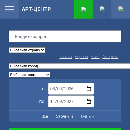
АРТ-ЦЕНТР
Россия
Европа
Азия
Америка
с
по
Все
Заочный
Очный