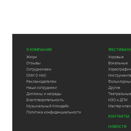
О КОМПАНИИ
ФЕСТИВАЛ
Жюри
Хоровые
Отзывы
Вокальные
Сотрудничаем
Хореографич
СМИ О НАС
Инструмент
Рекламодателям
Фольклорны
Арт-Центр
Наши сотрудники
Другие
Дипломы и награды
Театральны
Благотворительность
ИЗО и ДПИ
Музыкальный Клондайк
Мастер-кла
Политика конфиденциальности
КОНТАКТЫ
НОВОСТИ