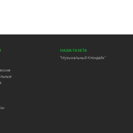
И
НАША ГАЗЕТА
"Музыкальный Клондайк"
еские
альные
е
е
ссы