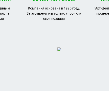
единым
Компания основана в 1995 году.
"Арт-Цен
вок на
За это время мы только упрочили
провер
рсы
свои позиции