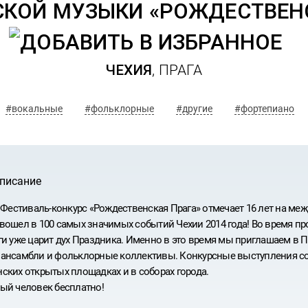
КОЙ МУЗЫКИ «РОЖДЕСТВЕНС
ЧЕХИЯ
, ПРАГА
#вокальные
#фольклорные
#другие
#фортепиано
описание
у Фестиваль-конкурс «Рождественская Прага» отмечает 16 лет на ме
вошел в 100 самых значимых событий Чехии 2014 года! Во время п
ги уже царит дух Праздника. Именно в это время мы приглашаем в П
ансамбли и фольклорные коллективы. Конкурсные выступления сост
ских открытых площадках и в соборах города.
ИВАЛЬ
ый человек бесплатно!