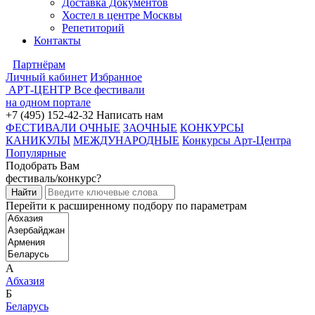
Доставка Документов
Хостел в центре Москвы
Репетиторий
Контакты
Партнёрам
Личный кабинет
Избранное
АРТ-ЦЕНТР
Все фестивали
на одном портале
+7 (495) 152-42-32
Написать нам
ФЕСТИВАЛИ ОЧНЫЕ
ЗАОЧНЫЕ
КОНКУРСЫ
КАНИКУЛЫ
МЕЖДУНАРОДНЫЕ
Конкурсы Арт-Центра
Популярные
Подобрать Вам
фестиваль/конкурс?
Перейти к расширенному подбору по параметрам
А
Абхазия
Б
Беларусь