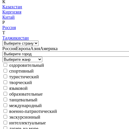
К
Казахстан
Киргизия
Китай
Р
Россия
Т
Таджикистан
Россия
Европа
Азия
Америка
оздоровительный
спортивный
туристический
творческий
языковой
образовательные
танцевальный
международный
военно-патриотический
экскурсионный
интеллектуальные
лагерь на море