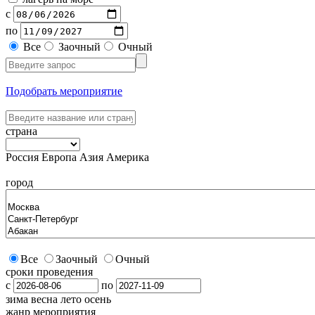
с
по
Все
Заочный
Очный
Подобрать мероприятие
страна
Россия
Европа
Азия
Америка
город
Все
Заочный
Очный
сроки проведения
с
по
зима
весна
лето
осень
жанр мероприятия