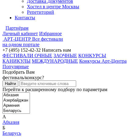
Доставка Документов
Хостел в центре Москвы
Репетиторий
Контакты
Партнёрам
Личный кабинет
Избранное
АРТ-ЦЕНТР
Все фестивали
на одном портале
+7 (495) 152-42-32
Написать нам
ФЕСТИВАЛИ ОЧНЫЕ
ЗАОЧНЫЕ
КОНКУРСЫ
КАНИКУЛЫ
МЕЖДУНАРОДНЫЕ
Конкурсы Арт-Центра
Популярные
Подобрать Вам
фестиваль/конкурс?
Перейти к расширенному подбору по параметрам
А
Абхазия
Б
Беларусь