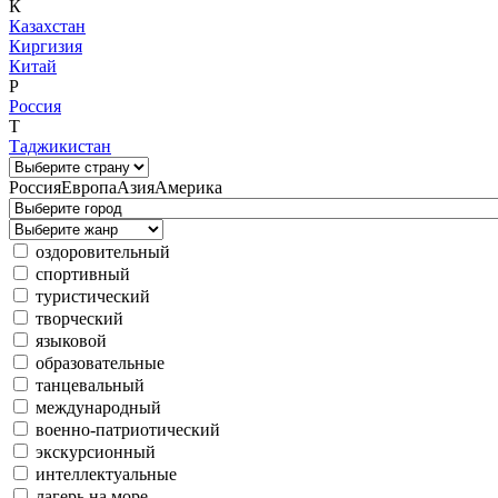
К
Казахстан
Киргизия
Китай
Р
Россия
Т
Таджикистан
Россия
Европа
Азия
Америка
оздоровительный
спортивный
туристический
творческий
языковой
образовательные
танцевальный
международный
военно-патриотический
экскурсионный
интеллектуальные
лагерь на море