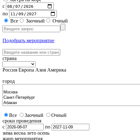
с
по
Все
Заочный
Очный
Подобрать мероприятие
страна
Россия
Европа
Азия
Америка
город
Все
Заочный
Очный
сроки проведения
с
по
зима
весна
лето
осень
жанр мероприятия