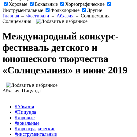
Хоровые
Вокальные
Хореографические
Инструментальные
Фольклорные
Другие
Главная
–
Фестивали
–
Абхазия
–
Солнцемания
Солнцемания
Международный конкурс-
фестиваль детского и
юношеского творчества
«Солнцемания» в июне 2019
Абхазия
, Пицунда
#Абхазия
#Пицунда
#хоровые
#вокальные
#хореографические
#инструментальные