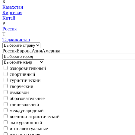
К
Казахстан
Киргизия
Китай
Р
Россия
Т
Таджикистан
Россия
Европа
Азия
Америка
оздоровительный
спортивный
туристический
творческий
языковой
образовательные
танцевальный
международный
военно-патриотический
экскурсионный
интеллектуальные
лагерь на море