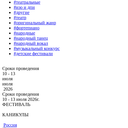
#театральные
#изо и дпи
#другие
#театр
#оригинальный жанр
#фортепиано
#народные
#народный танец
#народный вокал
#музыкальный конкурс
#детские фестивали
Сроки проведения
10 - 13
июля
июля
2026
Сроки проведения
10 ‐ 13
июля
2026г.
ФЕСТИВАЛЬ
КАНИКУЛЫ
Россия