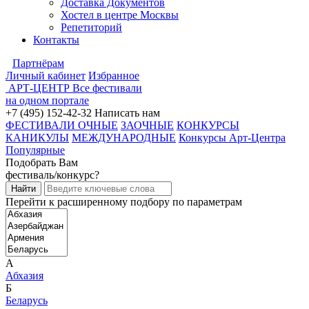
Доставка Документов
Хостел в центре Москвы
Репетиторий
Контакты
Партнёрам
Личный кабинет
Избранное
АРТ-ЦЕНТР
Все фестивали
на одном портале
+7 (495) 152-42-32
Написать нам
ФЕСТИВАЛИ ОЧНЫЕ
ЗАОЧНЫЕ
КОНКУРСЫ
КАНИКУЛЫ
МЕЖДУНАРОДНЫЕ
Конкурсы Арт-Центра
Популярные
Подобрать Вам
фестиваль/конкурс?
Перейти к расширенному подбору по параметрам
А
Абхазия
Б
Беларусь