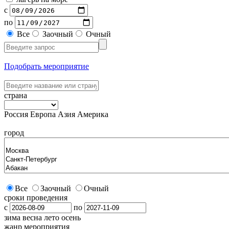
с
по
Все
Заочный
Очный
Подобрать мероприятие
страна
Россия
Европа
Азия
Америка
город
Все
Заочный
Очный
сроки проведения
с
по
зима
весна
лето
осень
жанр мероприятия