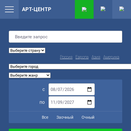
АРТ-ЦЕНТР
Россия
Европа
Азия
Америка
с
по
Все
Заочный
Очный