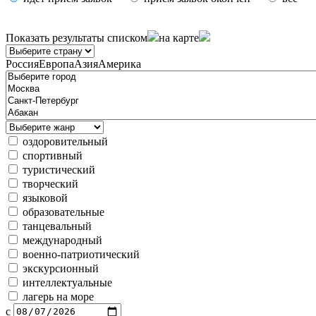
Показать результаты
списком
на карте
Россия
Европа
Азия
Америка
оздоровительный
спортивный
туристический
творческий
языковой
образовательные
танцевальный
международный
военно-патриотический
экскурсионный
интеллектуальные
лагерь на море
с