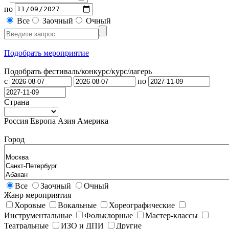
по
Все
Заочный
Очный
Подобрать мероприятие
Подобрать фестиваль/конкурс/
курс/лагерь
с
по
Страна
Россия
Европа
Азия
Америка
Город
Все
Заочный
Очный
Жанр мероприятия
Хоровые
Вокальные
Хореографические
Инструментальные
Фольклорные
Мастер-классы
Театральные
ИЗО и ДПИ
Другие