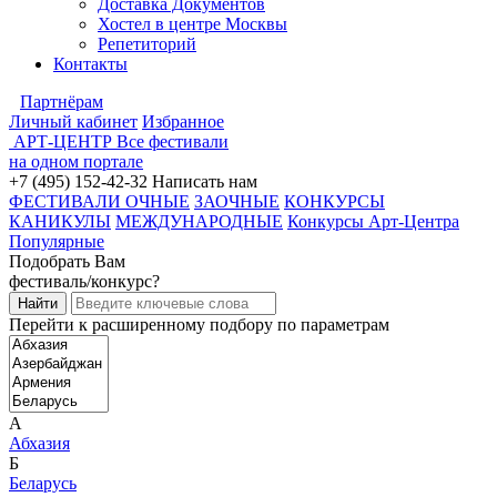
Доставка Документов
Хостел в центре Москвы
Репетиторий
Контакты
Партнёрам
Личный кабинет
Избранное
АРТ-ЦЕНТР
Все фестивали
на одном портале
+7 (495) 152-42-32
Написать нам
ФЕСТИВАЛИ ОЧНЫЕ
ЗАОЧНЫЕ
КОНКУРСЫ
КАНИКУЛЫ
МЕЖДУНАРОДНЫЕ
Конкурсы Арт-Центра
Популярные
Подобрать Вам
фестиваль/конкурс?
Перейти к расширенному подбору по параметрам
А
Абхазия
Б
Беларусь