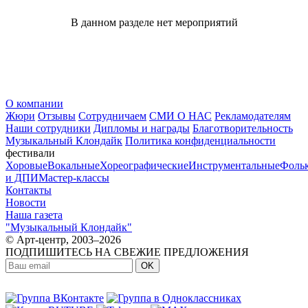
В данном разделе нет мероприятий
О компании
Жюри
Отзывы
Сотрудничаем
СМИ О НАС
Рекламодателям
Наши сотрудники
Дипломы и награды
Благотворительность
Музыкальный Клондайк
Политика конфиденциальности
фестивали
Хоровые
Вокальные
Хореографические
Инструментальные
Фоль
и ДПИ
Мастер-классы
Контакты
Новости
Наша газета
"Музыкальный Клондайк"
© Арт-центр, 2003–2026
ПОДПИШИТЕСЬ НА СВЕЖИЕ ПРЕДЛОЖЕНИЯ
OK
МЫ В СОЦСЕТЯХ: