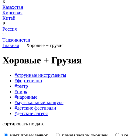
К
Казахстан
Киргизия
Китай
Р
Россия
Т
Таджикистан
Главная
– Хоровые + грузия
Хоровые + Грузия
#струнные инструменты
#фортепиано
#театр
#цирк
#народные
#музыкальный конкурс
#детские фестивали
#детские лагеря
сортировать по дате
идет прием заявок
прием заявок окончен
все