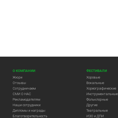
О КОМПАНИИ
ФЕСТИВАЛИ
Жюри
Хоровые
Отзывы
Вокальные
Сотрудничаем
Хореографические
СМИ О НАС
Инструментальные
Рекламодателям
Фольклорные
Арт-Центр
Наши сотрудники
Другие
Дипломы и награды
Театральные
Благотворительность
ИЗО и ДПИ