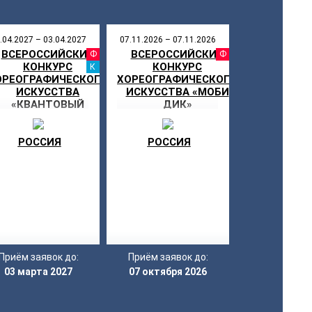
.04.2027 – 03.04.2027
07.11.2026 – 07.11.2026
ВСЕРОССИЙСКИЙ
ВСЕРОССИЙСКИЙ
СТИВАЛЬ
ФЕСТИВАЛЬ
ФЕСТИ
КОНКУРС
КОНКУРС
КАНИКУЛЫ
ОРЕОГРАФИЧЕСКОГО
ХОРЕОГРАФИЧЕСКОГО
ИСКУССТВА
ИСКУССТВА «МОБИ
«КВАНТОВЫЙ
ДИК»
СКАЧОК»
РОССИЯ
РОССИЯ
Приём заявок до:
Приём заявок до:
03 марта 2027
07 октября 2026