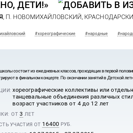
О, ДЕТИ!»
Я
, П. НОВОМИХАЙЛОВСКИЙ, КРАСНОДАРСК
михайловский
#хореографические
#народные
#народ
школы состоит из ежедневных классов, проходящих в первой половин
рируют в финальном концерте. По окончании занятий в Детской лет
хореографические коллективы или отдельн
ЦИИ:
танцевальные объединения различных стил
возраст участников от 4 до 12 лет
Ы
3
КИ:
ОТ
ЛЕТ
16400
РУБ.
ТЬ УЧАСТИЯ ОТ