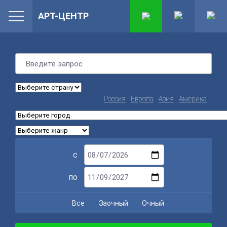
АРТ-ЦЕНТР
Россия
Европа
Азия
Америка
с
по
Все
Заочный
Очный