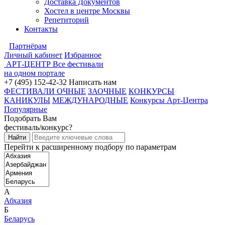
Доставка Документов
Хостел в центре Москвы
Репетиторий
Контакты
Партнёрам
Личный кабинет
Избранное
АРТ-ЦЕНТР
Все фестивали
на одном портале
+7 (495) 152-42-32
Написать нам
ФЕСТИВАЛИ ОЧНЫЕ
ЗАОЧНЫЕ
КОНКУРСЫ
КАНИКУЛЫ
МЕЖДУНАРОДНЫЕ
Конкурсы Арт-Центра
Популярные
Подобрать Вам
фестиваль/конкурс?
Перейти к расширенному подбору по параметрам
А
Абхазия
Б
Беларусь