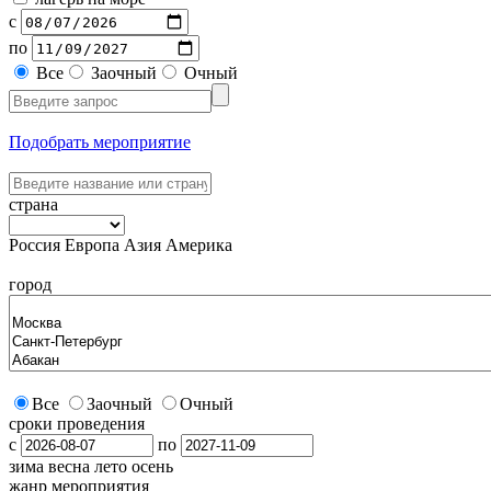
с
по
Все
Заочный
Очный
Подобрать мероприятие
страна
Россия
Европа
Азия
Америка
город
Все
Заочный
Очный
сроки проведения
с
по
зима
весна
лето
осень
жанр мероприятия