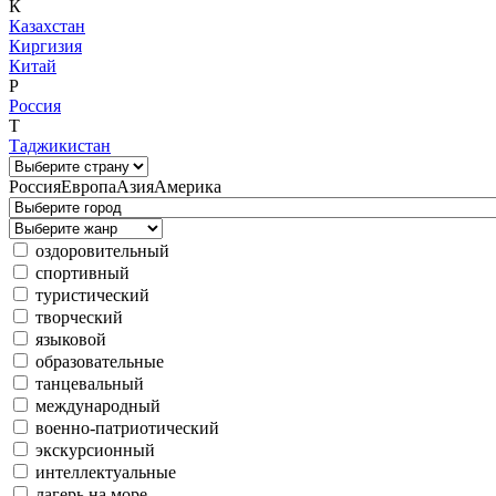
К
Казахстан
Киргизия
Китай
Р
Россия
Т
Таджикистан
Россия
Европа
Азия
Америка
оздоровительный
спортивный
туристический
творческий
языковой
образовательные
танцевальный
международный
военно-патриотический
экскурсионный
интеллектуальные
лагерь на море