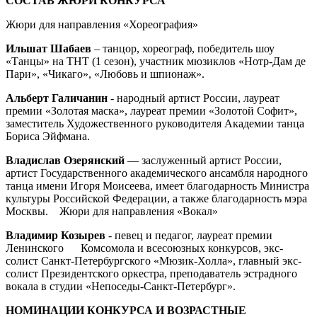
СОСТАВ ЖЮРИ КОНКУРСА
Жюри для направления «Хореография»
Ильшат Шабаев
– танцор, хореограф, победитель шоу
«Танцы» на ТНТ (1 сезон), участник мюзиклов «Нотр-Дам де
Пари», «Чикаго», «Любовь и шпионаж».
Альберт Галичанин
- народный артист России, лауреат
премии «Золотая маска», лауреат премии «Золотой Софит»,
заместитель Художественного руководителя Академии танца
Бориса Эйфмана.
Владислав Озерянский
— заслуженный артист России,
артист Государственного академического ансамбля народного
танца имени Игоря Моисеева, имеет благодарность Министра
культуры Российской Федерации, а также благодарность мэра
Москвы. Жюри для направления «Вокал»
Владимир Козырев
- певец и педагог, лауреат премии
Ленинского Комсомола и всесоюзных конкурсов, экс-
солист Санкт-Петербургского «Мюзик-Холла», главный экс-
солист Президентского оркестра, преподаватель эстрадного
вокала в студии «Непоседы-Санкт-Петербург».
НОМИНАЦИИ КОНКУРСА И ВОЗРАСТНЫЕ