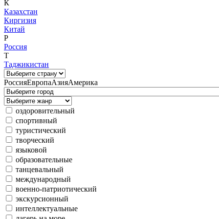
К
Казахстан
Киргизия
Китай
Р
Россия
Т
Таджикистан
Россия
Европа
Азия
Америка
оздоровительный
спортивный
туристический
творческий
языковой
образовательные
танцевальный
международный
военно-патриотический
экскурсионный
интеллектуальные
лагерь на море