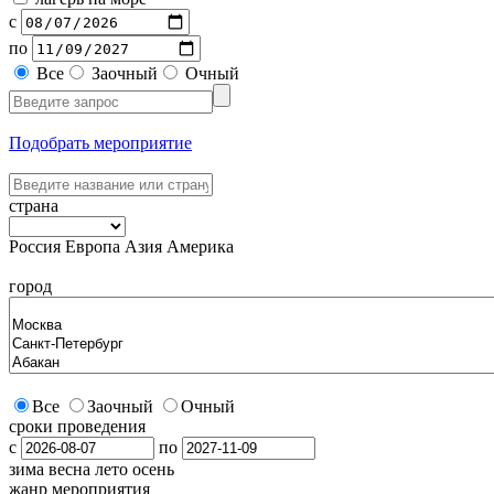
с
по
Все
Заочный
Очный
Подобрать мероприятие
страна
Россия
Европа
Азия
Америка
город
Все
Заочный
Очный
сроки проведения
с
по
зима
весна
лето
осень
жанр мероприятия