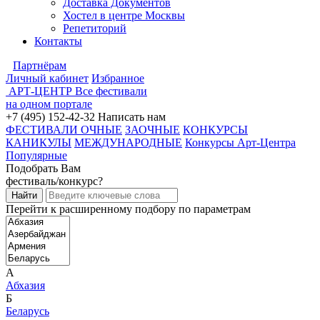
Доставка Документов
Хостел в центре Москвы
Репетиторий
Контакты
Партнёрам
Личный кабинет
Избранное
АРТ-ЦЕНТР
Все фестивали
на одном портале
+7 (495) 152-42-32
Написать нам
ФЕСТИВАЛИ ОЧНЫЕ
ЗАОЧНЫЕ
КОНКУРСЫ
КАНИКУЛЫ
МЕЖДУНАРОДНЫЕ
Конкурсы Арт-Центра
Популярные
Подобрать Вам
фестиваль/конкурс?
Перейти к расширенному подбору по параметрам
А
Абхазия
Б
Беларусь