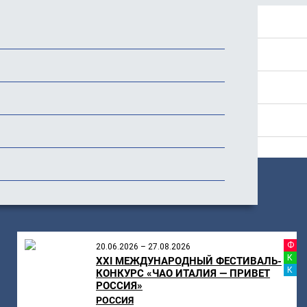
Положение
Программа
Стоимость
Отзывы
ПОХОЖИЕ
МЕРОПРИЯТИЯ
Ф
20.06.2026 – 27.08.2026
К
XXI МЕЖДУНАРОДНЫЙ ФЕСТИВАЛЬ-
К
КОНКУРС «ЧАО ИТАЛИЯ — ПРИВЕТ
РОССИЯ»
РОССИЯ