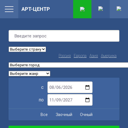
АРТ-ЦЕНТР
Россия
Европа
Азия
Америка
с
по
Все
Заочный
Очный