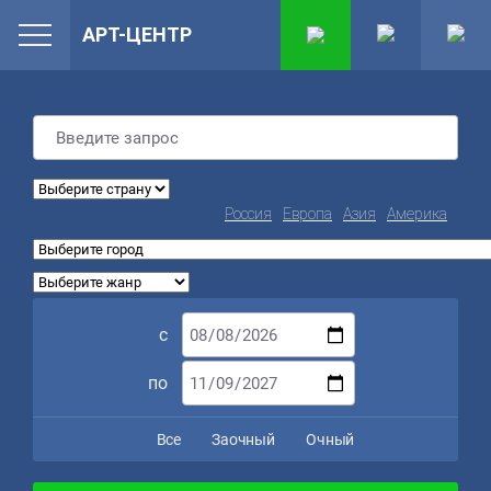
АРТ-ЦЕНТР
Россия
Европа
Азия
Америка
с
по
Все
Заочный
Очный