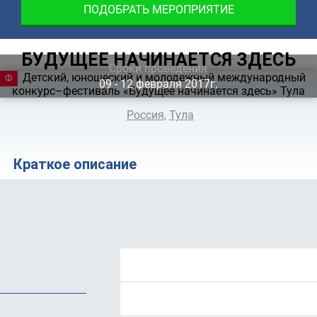
ПОДОБРАТЬ МЕРОПРИЯТИЕ
БУДУЩЕЕ НАЧИНАЕТСЯ ЗДЕСЬ
Сроки проведения
ФЕСТИВАЛЬ
09 ‐ 12
февраля
2017г.
Россия
,
Тула
Краткое описание
Положение
Стоимость