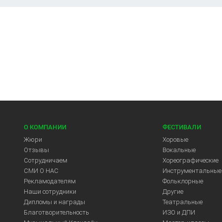
О КОМПАНИИ
ФЕСТИВАЛИ
Жюри
Хоровые
Отзывы
Вокальные
Сотрудничаем
Хореографические
СМИ О НАС
Инструментальные
Рекламодателям
Фольклорные
Арт-Центр
Наши сотрудники
Другие
Дипломы и награды
Театральные
Благотворительность
ИЗО и ДПИ