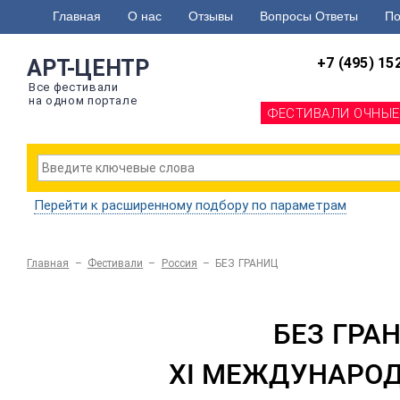
Главная
О нас
Отзывы
Вопросы Ответы
По
+7 (495) 15
АРТ-ЦЕНТР
Все фестивали
на одном портале
ФЕСТИВАЛИ ОЧНЫЕ
Перейти к расширенному подбору по параметрам
Главная
–
Фестивали
–
Россия
–
БЕЗ ГРАНИЦ
БЕЗ ГРА
XI МЕЖДУНАРОД