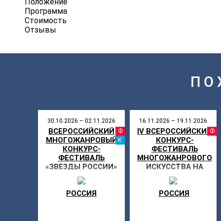
Положение
Программа
Стоимость
Отзывы
ПО
30.10.2026 – 02.11.2026
16.11.2026 – 19.11.2026
ВСЕРОССИЙСКИЙ
IV ВСЕРОССИЙСКИЙ
ФЕСТИВАЛ
МНОГОЖАНРОВЫЙ
КОНКУРС-
КАНИКУЛ
КОНКУРС-
ФЕСТИВАЛЬ
ФЕСТИВАЛЬ
МНОГОЖАНРОВОГО
«ЗВЕЗДЫ РОССИИ»
ИСКУССТВА НА
КУБОК
ПЕРВЕНСТВА
РОССИЯ
ПРИВОЛЖЬЯ «СИЛА
РОССИЯ
ПОКОЛЕНИЯ»