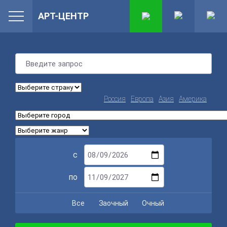
АРТ-ЦЕНТР
Россия
Европа
Азия
Америка
с
по
Все
Заочный
Очный