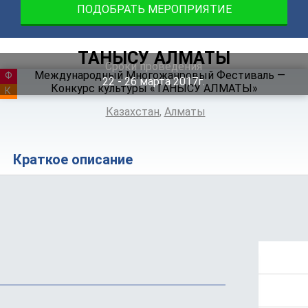
ПОДОБРАТЬ МЕРОПРИЯТИЕ
ТАНЫСУ АЛМАТЫ
Сроки проведения
ФЕСТИВАЛЬ
22 ‐ 26
марта
2017г.
КУРСЫ
Казахстан
,
Алматы
Краткое описание
Положение
Программа