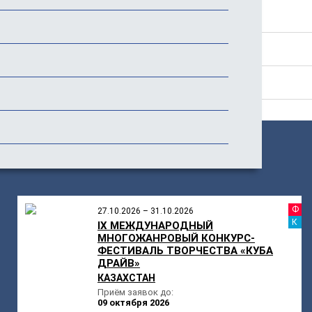
Стоимость
История фестиваля
Отзывы
ПОХОЖИЕ
МЕРОПРИЯТИЯ
Ф
27.10.2026 – 31.10.2026
К
IX МЕЖДУНАРОДНЫЙ
МНОГОЖАНРОВЫЙ КОНКУРС-
ФЕСТИВАЛЬ ТВОРЧЕСТВА «КУБА
ДРАЙВ»
КАЗАХСТАН
Приём заявок до:
09 октября 2026