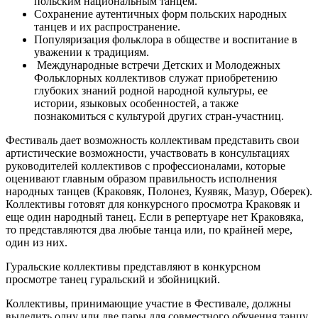
польским национальным танцем.
Сохранение аутентичных форм польских народных
танцев и их распространение.
Популяризация фольклора в обществе и воспитание в
уважении к традициям.
Международные встречи Детских и Молодежных
Фольклорных коллективов служат приобретению
глубоких знаний родной народной культуры, ее
истории, языковых особенностей, а также
познакомиться с культурой других стран-участниц.
Фестиваль дает возможность коллективам представить свои
артистические возможности, участвовать в консультациях
руководителей коллективов с профессионалами, которые
оценивают главным образом правильность исполнения
народных танцев (Краковяк, Полонез, Куявяк, Мазур, Оберек).
Коллективы готовят для конкурсного просмотра Краковяк и
еще один народный танец. Если в репертуаре нет Краковяка,
то представляются два любые танца или, по крайней мере,
один из них.
Гуральские коллективы представляют в конкурсном
просмотре танец гуральский и збойницкий.
Коллективы, принимающие участие в Фестивале, должны
выделить одну или две пары для совместного обучения танцу