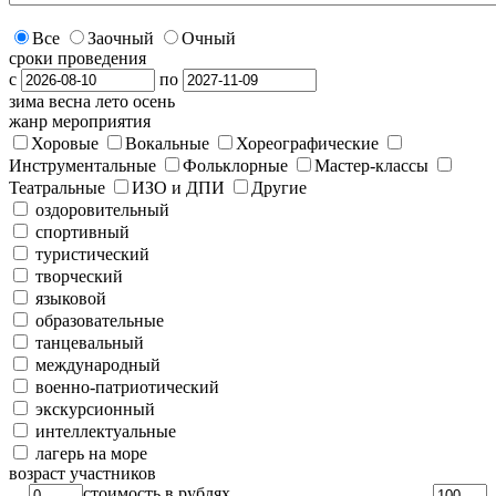
Все
Заочный
Очный
сроки проведения
с
по
зима
весна
лето
осень
жанр мероприятия
Хоровые
Вокальные
Хореографические
Инструментальные
Фольклорные
Мастер-классы
Театральные
ИЗО и ДПИ
Другие
оздоровительный
спортивный
туристический
творческий
языковой
образовательные
танцевальный
международный
военно-патриотический
экскурсионный
интеллектуальные
лагерь на море
возраст участников
стоимость в рублях