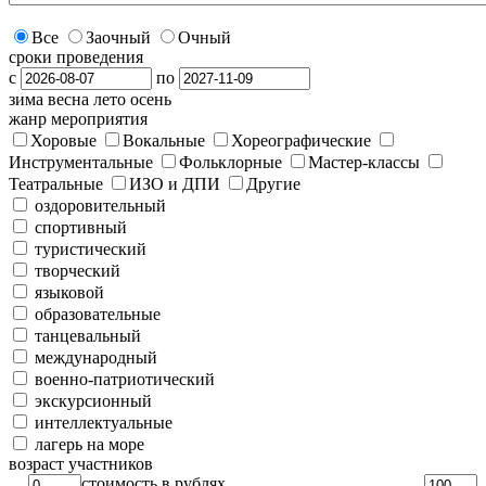
Все
Заочный
Очный
сроки проведения
с
по
зима
весна
лето
осень
жанр мероприятия
Хоровые
Вокальные
Хореографические
Инструментальные
Фольклорные
Мастер-классы
Театральные
ИЗО и ДПИ
Другие
оздоровительный
спортивный
туристический
творческий
языковой
образовательные
танцевальный
международный
военно-патриотический
экскурсионный
интеллектуальные
лагерь на море
возраст участников
стоимость в рублях