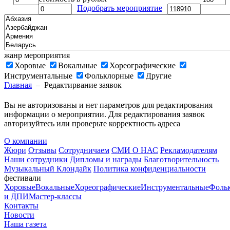
Подобрать мероприятие
жанр мероприятия
Хоровые
Вокальные
Хореографические
Инструментальные
Фольклорные
Другие
Главная
–
Редактирвание заявок
Вы не авторизованы и нет параметров для редактирования
информации о мероприятии. Для редактирования заявок
авторизуйтесь или проверьте корректность адреса
О компании
Жюри
Отзывы
Сотрудничаем
СМИ О НАС
Рекламодателям
Наши сотрудники
Дипломы и награды
Благотворительность
Музыкальный Клондайк
Политика конфиденциальности
фестивали
Хоровые
Вокальные
Хореографические
Инструментальные
Фоль
и ДПИ
Мастер-классы
Контакты
Новости
Наша газета