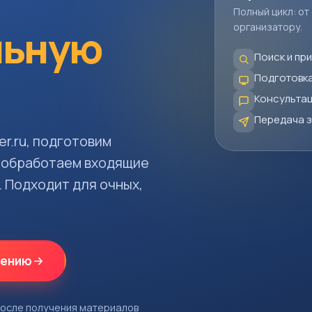
Полный цикл: от
организатору.
льную
Поиск и пр
Подготовка
Консультац
Передача з
r.ru, подготовим
 обработаем входящие
. Подходит для очных,
жению
после получения материалов