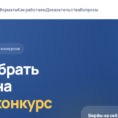
Форматы
Как работаем
Доказательства
Вопросы
 конкурсов
брать
на
конкурс
Берём на себ