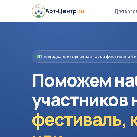
Арт-Центр
.ru
Для кого
Площадка для организаторов фестивалей и
Поможем на
участников 
фестиваль, 